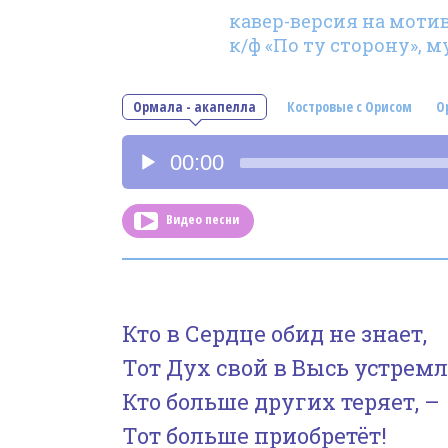
кавер-версия на моти
к/ф «По ту сторону», м
Ормала - акапелла
Костровые с Орисом
О
Аудиоплеер
00:00
Видео песни
Кто в Сердце обид не знает,
Тот Дух свой в Высь устремл
Кто больше других теряет, –
Тот больше приобретёт!