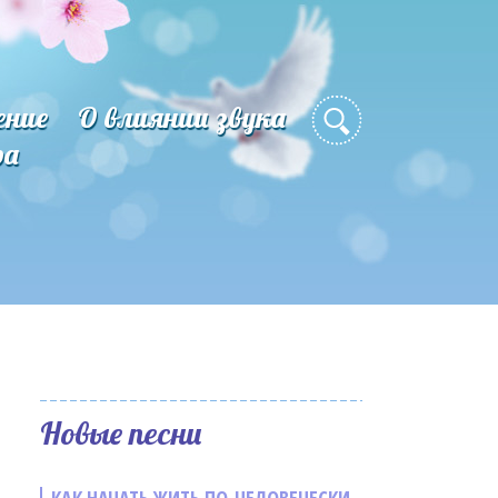
ение
О влиянии звука
ра
Новые песни