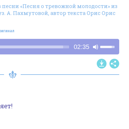
в песни «Песня о тревожной молодости» из
уз. А. Пахмутовой, автор текста Орис Орис
ригинал
Используйт
02:35
клавиши
со
стрелками
Вверх/
Вниз,
чтобы
увеличить
яет!
или
уменьшить
громкость.