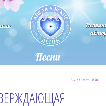
Исполн
тели
авто
Песни
К списку песен
УТВЕРЖДАЮЩАЯ