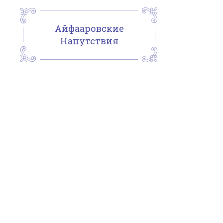
Айфааровские
Напутствия