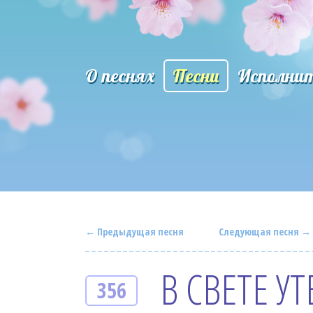
О песнях
Песни
Исполни
← Предыдущая песня
Следующая песня →
В СВЕТЕ 
356