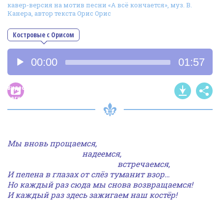
кавер-версия на мотив песни «А всё кончается», муз. В.
Фотогалерея
Канера, автор текста Орис Орис
In English
Костровые с Орисом
Видео
Аудиоплеер
00:00
01:57
Ииссиидиология
Видео
Номера песен
песни
Мы вновь прощаемся,
надеемся,
встречаемся,
И пелена в глазах от слёз туманит взор…
Но каждый раз сюда мы снова возвращаемся!
И каждый раз здесь зажигаем наш костёр!