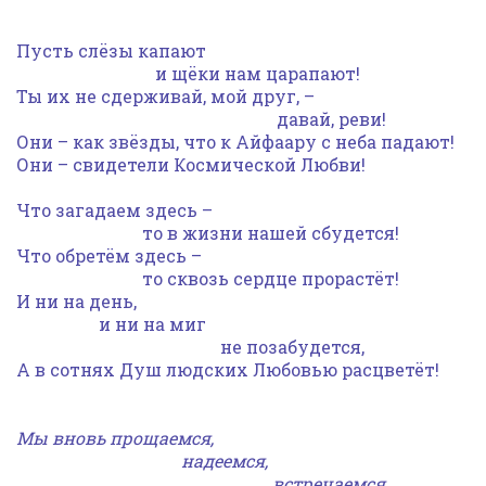
Пусть слёзы капают
и щёки нам царапают!
Ты их не сдерживай, мой друг, –
давай, реви!
Они – как звёзды, что к Айфаару с неба падают!
Они – свидетели Космической Любви!
Что загадаем здесь –
то в жизни нашей сбудется!
Что обретём здесь –
то сквозь сердце прорастёт!
И ни на день,
и ни на миг
не позабудется,
А в сотнях Душ людских Любовью расцветёт!
Мы вновь прощаемся,
надеемся,
встречаемся,