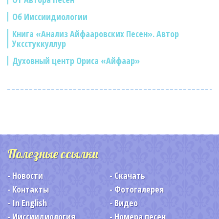
Об Ииссиидиологии
Книга «Анализ Айфааровских Песен». Автор
Уксстуккуллур
Духовный центр Ориса «Айфаар»
Полезные ссылки
Новости
Скачать
Контакты
Фотогалерея
In English
Видео
Ииссиидиология
Номера песен