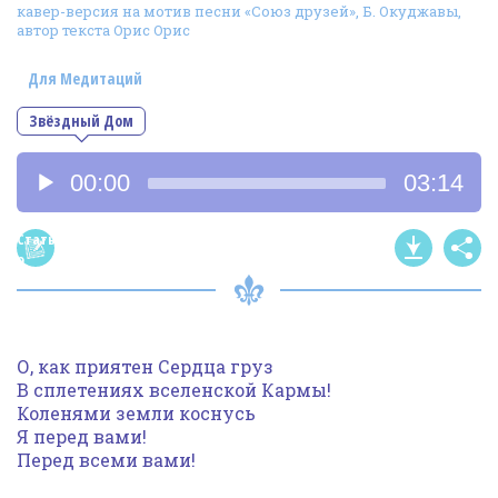
кавер-версия на мотив песни «Союз друзей», Б. Окуджавы,
Фотогалерея
автор текста Орис Орис
In English
Для Медитаций
Видео
Звёздный Дом
Ииссиидиология
Аудиоплеер
00:00
03:14
Номера песен
Статья
о
песне
О, как приятен Сердца груз
В сплетениях вселенской Кармы!
Коленями земли коснусь
Я перед вами!
Перед всеми вами!