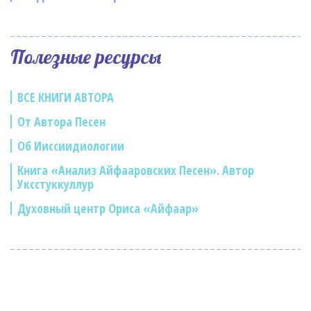
Полезные ресурсы
ВСЕ КНИГИ АВТОРА
От Автора Песен
Об Ииссиидиологии
Книга «Анализ Айфааровских Песен». Автор
Уксстуккуллур
Духовный центр Ориса «Айфаар»