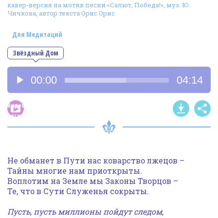
кавер-версия на мотив песни «Салют, Победа!», муз. Ю.
Фотогалерея
Чичкова, автор текста Орис Орис
In English
Для Медитаций
Видео
Звёздный Дом
Ииссиидиология
Аудиоплеер
00:00
04:14
Номера песен
Видео
песни
Не обманет в Пути нас коварство лжецов –
Тайны многие нам приоткрыты.
Воплотим на Земле мы Законы Творцов –
Те, что в Сути Служенья сокрыты.
Пусть, пусть миллионы пойдут следом,