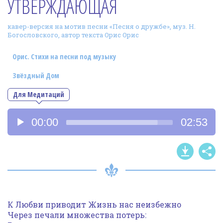
УТВЕРЖДАЮЩАЯ
Фотогалерея
кавер-версия на мотив песни «Песня о дружбе», муз. Н.
In English
Богословского, автор текста Орис Орис
Видео
Орис. Стихи на песни под музыку
Ииссиидиология
Звёздный Дом
Для Медитаций
Номера песен
Аудиоплеер
00:00
02:53
К Любви приводит Жизнь нас неизбежно
Через печали множества потерь: