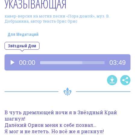
УКАЗЫВАЮЩАЯ
Фотогалерея
кавер-версия на мотив песни «Пора домой», муз. В.
In English
Добрынина, автор текста Орис Орис
Видео
Для Медитаций
Ииссиидиология
Звёздный Дом
Аудиоплеер
Номера песен
00:00
03:49
В чуть дремлющей ночи я в Звёздный Край
шагнул!
Далёкий Орион меня к себе позвал…
Я мог и не лететь. Но всё же я рискнул!