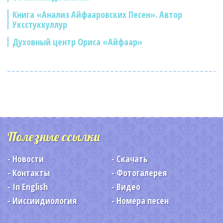
Книга «Анализ Айфааровских Песен». Автор
Уксстуккуллур
Духовный центр Ориса «Айфаар»
Полезные ссылки
Новости
Скачать
Контакты
Фотогалерея
In English
Видео
Ииссиидиология
Номера песен