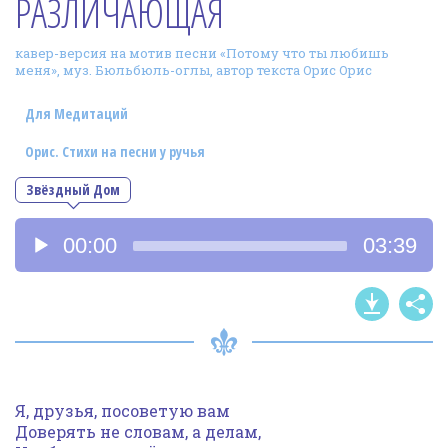
РАЗЛИЧАЮЩАЯ
Фотогалерея
кавер-версия на мотив песни «Потому что ты любишь
In English
меня», муз. Бюльбюль-оглы, автор текста Орис Орис
Видео
Для Медитаций
Ииссиидиология
Орис. Стихи на песни у ручья
Звёздный Дом
Номера песен
Аудиоплеер
00:00
03:39
Я, друзья, посоветую вам
Доверять не словам, а делам,