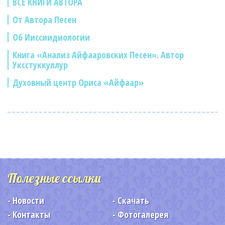
ВСЕ КНИГИ АВТОРА
От Автора Песен
Об Ииссиидиологии
Книга «Анализ Айфааровских Песен». Автор
Уксстуккуллур
Духовный центр Ориса «Айфаар»
Полезные ссылки
Новости
Скачать
Контакты
Фотогалерея