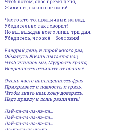
Чтоб потом, своё время ценя,
Жили вы, никого не виня!
Часто кто-то, приличный на вид,
Убедительно так говорит!
Но вы, выждав всего лишь три дня,
Убедитесь, что всё – болтовня!
Каждый день, и порой много раз,
Обмануть Жизнь пытается нас,
Чтоб учились мы, Мудрость храня,
Искренность отличать от вранья!
Очень часто напыщенность фраз
Прикрывает и подлость, и грязь.
Чтобы знать нам, кому доверять,
Надо правду и ложь различать!
Лай-ла-ла-ла-ла-ла…
Лай-ла-ла-ла-ла-ла…
Лай-ла-ла-ла-ла-ла…
Ла-ла-ла-ла-ла-ла…