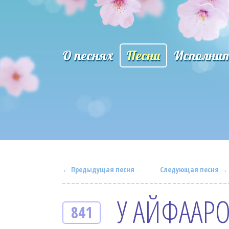
О песнях
Песни
Исполни
← Предыдущая песня
Следующая песня →
У АЙФААРО
841