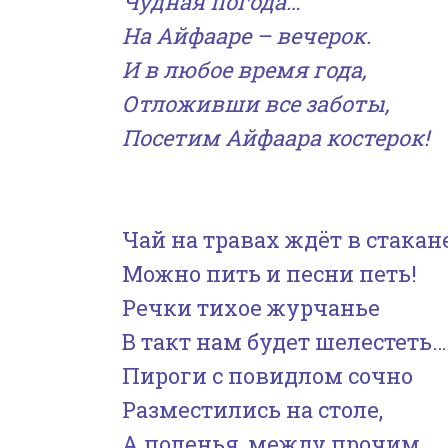
Чудная погода…
На Айфааре – вечерок.
И в любое время года,
Отложивши все заботы,
Посетим Айфаара костерок!
Чай на травах ждёт в стакан
Можно пить и песни петь!
Речки тихое журчанье
В такт нам будет шелестеть…
Пироги с повидлом сочно
Разместились на столе,
А поленья, между прочим,