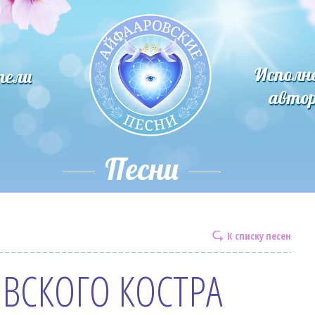
Исполн
тели
авто
Песни
К списку песен
ВСКОГО КОСТРА