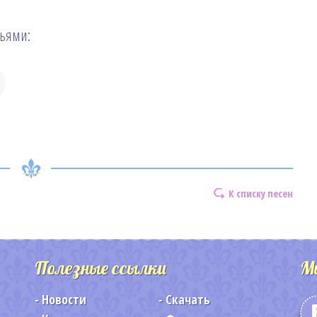
зьями:
К списку песен
Полезные ссылки
М
Новости
Скачать