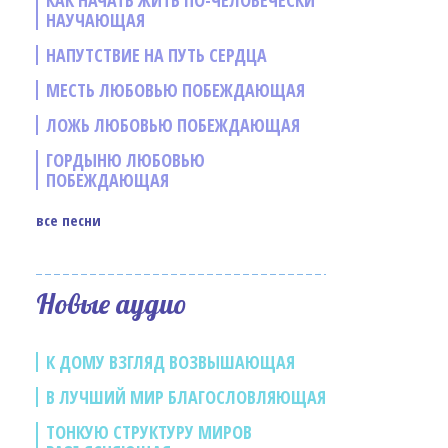
КАК НАЧАТЬ ЖИТЬ ПО-ЧЕЛОВЕЧЕСКИ
НАУЧАЮЩАЯ
НАПУТСТВИЕ НА ПУТЬ СЕРДЦА
МЕСТЬ ЛЮБОВЬЮ ПОБЕЖДАЮЩАЯ
ЛОЖЬ ЛЮБОВЬЮ ПОБЕЖДАЮЩАЯ
ГОРДЫНЮ ЛЮБОВЬЮ
ПОБЕЖДАЮЩАЯ
все песни
е
Новые аудио
К ДОМУ ВЗГЛЯД ВОЗВЫШАЮЩАЯ
В ЛУЧШИЙ МИР БЛАГОСЛОВЛЯЮЩАЯ
ТОНКУЮ СТРУКТУРУ МИРОВ