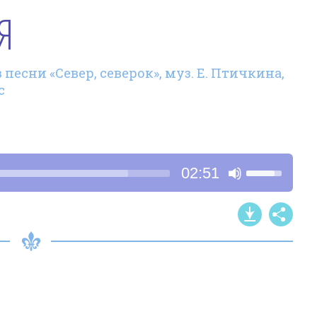
Я
песни «Север, северок», муз. Е. Птичкина,
с
Используйт
02:51
клавиши
со
стрелками
Вверх/
Вниз,
чтобы
увеличить