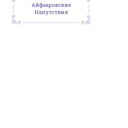
Айфааровские
Напутствия