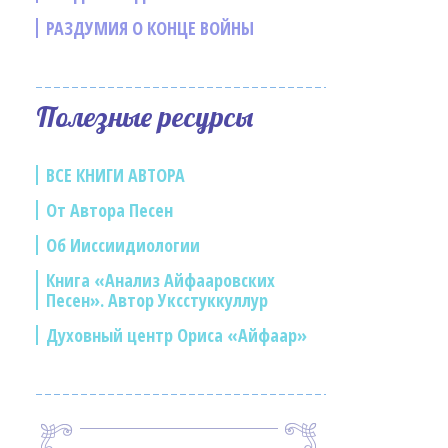
РАЗДУМИЯ О КОНЦЕ ВОЙНЫ
Полезные ресурсы
ВСЕ КНИГИ АВТОРА
От Автора Песен
Об Ииссиидиологии
Книга «Анализ Айфааровских
Песен». Автор Уксстуккуллур
Духовный центр Ориса «Айфаар»