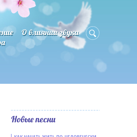
ение
О влиянии звука
ра
Новые песни