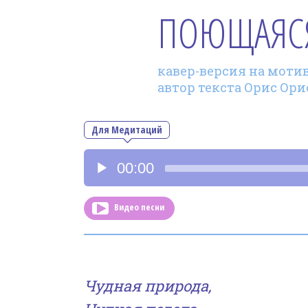
ПОЮЩАЯС
кавер-версия на мотив 
автор текста Орис Ори
Для Медитаций
Аудиоплеер
00:00
Видео песни
Чудная природа,