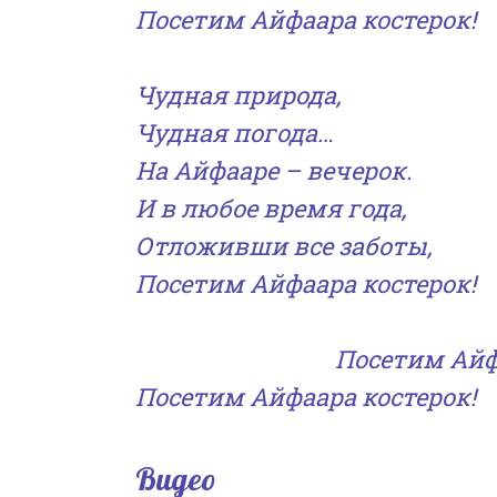
Посетим Айфаара костерок!
Чудная природа,
Чудная погода…
На Айфааре – вечерок.
И в любое время года,
Отложивши все заботы,
Посетим Айфаара костерок!
Посетим Айф
Посетим Айфаара костерок!
Видео