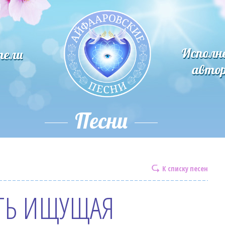
Исполн
тели
авто
Песни
К списку песен
ТЬ ИЩУЩАЯ