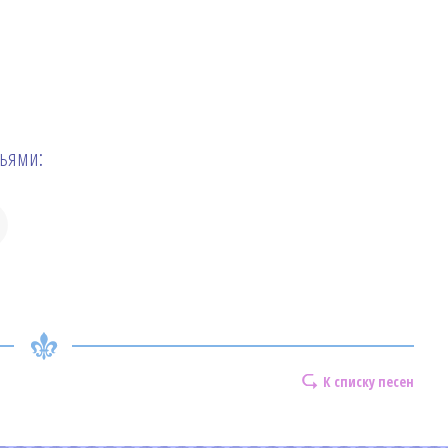
зьями:
К списку песен