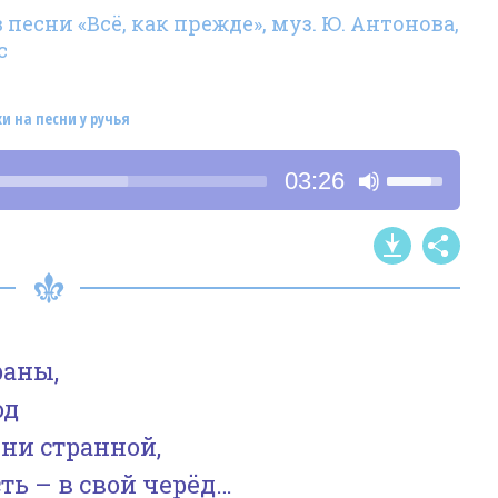
песни «Всё, как прежде», муз. Ю. Антонова,
с
хи на песни у ручья
Используйт
03:26
клавиши
со
стрелками
Вверх/
Вниз,
чтобы
раны,
увеличить
од
или
ни странной,
уменьшить
ть – в свой черёд…
громкость.