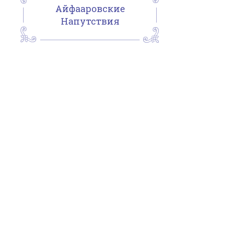
Айфааровские
Напутствия