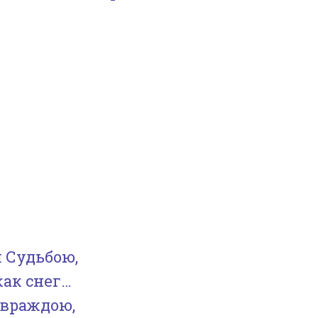
я Судьбою,
как снег…
 враждою,