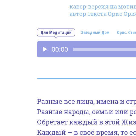
кавер-версия на мотив 
автор текста Орис Ори
Для Медитаций
Звёздный Дом
Орис. Сти
Аудиоплеер
00:00
Разные все лица, имена и ст
Разные народы, семьи или р
Обретает каждый в этой Жиз
Каждый – в своё время, то ес