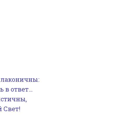
 лаконичны:
ь в ответ…
истичны,
 Свет!