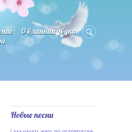
ение
О влиянии звука
ра
Новые песни