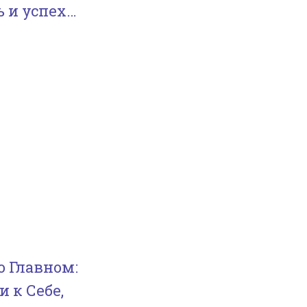
ь и успех…
о Главном:
 к Себе,