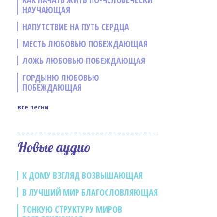
КАК НАЧАТЬ ЖИТЬ ПО-ЧЕЛОВЕЧЕСКИ
НАУЧАЮЩАЯ
НАПУТСТВИЕ НА ПУТЬ СЕРДЦА
МЕСТЬ ЛЮБОВЬЮ ПОБЕЖДАЮЩАЯ
ЛОЖЬ ЛЮБОВЬЮ ПОБЕЖДАЮЩАЯ
е
ГОРДЫНЮ ЛЮБОВЬЮ
ПОБЕЖДАЮЩАЯ
все песни
Новые аудио
К ДОМУ ВЗГЛЯД ВОЗВЫШАЮЩАЯ
В ЛУЧШИЙ МИР БЛАГОСЛОВЛЯЮЩАЯ
ТОНКУЮ СТРУКТУРУ МИРОВ