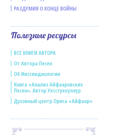
РАЗДУМИЯ О КОНЦЕ ВОЙНЫ
Полезные ресурсы
ВСЕ КНИГИ АВТОРА
От Автора Песен
Об Ииссиидиологии
Книга «Анализ Айфааровских
Песен». Автор Уксстуккуллур
Духовный центр Ориса «Айфаар»