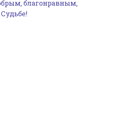
обрым, благонравным,
 Судьбе!