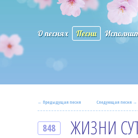
О песнях
Песни
Исполни
← Предыдущая песня
Следующая песня →
ЖИЗНИ СУ
848