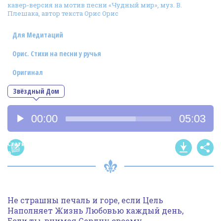
кавер-версия на мотив песни «Чудный мир», муз. В.
Фотогалерея
Плешака, автор текста Орис Орис
In English
Для Медитаций
Видео
Орис. Стихи на песни у ручья
Ииссиидиология
Оригинал
Звёздный Дом
Номера песен
Аудиоплеер
00:00
05:03
Статья
о
песне
Не страшны печаль и горе, если Цель
Наполняет Жизнь Любовью каждый день,
Если ты, внимая Сердцу своему,