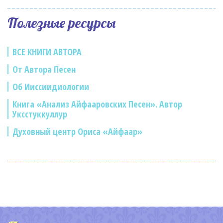
Полезные ресурсы
ВСЕ КНИГИ АВТОРА
От Автора Песен
Об Ииссиидиологии
Книга «Анализ Айфааровских Песен». Автор
Уксстуккуллур
Духовный центр Ориса «Айфаар»