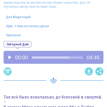
кавер-версия на мотив песни «Берег юности», муз. И.
Фотогалерея
Лученка, автор текста Орис Орис
In English
Для Медитаций
Видео
Орис. Стихи на песни у ручья
Ииссиидиология
Оригинал
Звёздный Дом
Номера песен
Аудиоплеер
00:00
04:45
Статья
о
песне
Так всё было изначально, до болезней и смертей,
–
В нашем Мире идеальном жили Мы в Любви