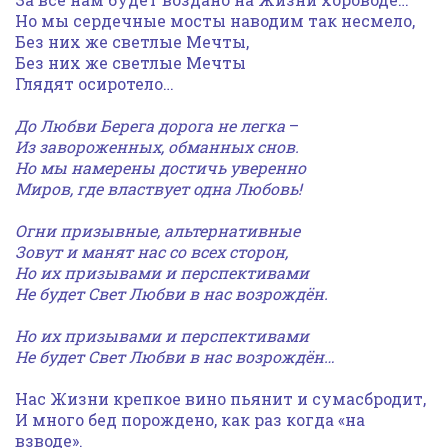
Но мы сердечные мосты наводим так несмело,
Без них же светлые Мечты,
Без них же светлые Мечты
Глядят осиротело…
До Любви Берега дорога не легка
–
Из завороженных, обманных снов.
Но мы намерены достичь уверенно
Миров, где властвует одна Любовь!
Огни призывные, альтернативные
Зовут и манят нас со всех сторон,
Но их призывами и перспективами
Не будет Свет Любви в нас возрождён.
Но их призывами и перспективами
Не будет Свет Любви в нас возрождён…
Нас Жизни крепкое вино пьянит и сумасбродит,
И много бед порождено, как раз когда «на
взводе».