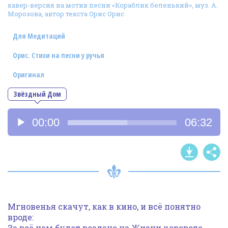
кавер-версия на мотив песни «Кораблик беленький», муз. А.
Фотогалерея
Морозова, автор текста Орис Орис
In English
Для Медитаций
Видео
Орис. Стихи на песни у ручья
Ииссиидиология
Оригинал
Звёздный Дом
Номера песен
Аудиоплеер
00:00
06:32
Мгновенья скачут, как в кино, и всё понятно
вроде:
За всё нам будет воздано на Жизни хороводе…