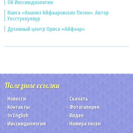
Об Ииссиидиологии
Книга «Анализ Айфааровских Песен». Автор
Уксстуккуллур
Духовный центр Ориса «Айфаар»
Полезные ссылки
Новости
Скачать
Контакты
Фотогалерея
In English
Видео
Ииссиидиология
Номера песен