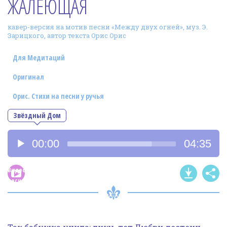
ЖАЛЕЮЩАЯ
Фотогалерея
кавер-версия на мотив песни «Между двух огней», муз. Э.
In English
Зарицкого, автор текста Орис Орис
Видео
Для Медитаций
Ииссиидиология
Оригинал
Орис. Стихи на песни у ручья
Номера песен
Звёздный Дом
Аудиоплеер
00:00
04:35
Видео
песни