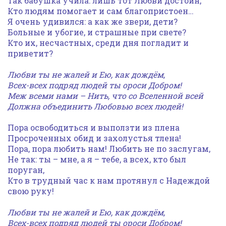
Так бабушка учила: лишь тот Любви достоин,
Кто людям помогает и сам благопристоен…
Я очень удивился: а как же звери, дети?
Больные и убогие, и страшные при свете?
Кто их, несчастных, среди дня погладит и
приветит?
Любви ты не жалей и Ею, как дождём,
Всех-всех подряд людей ты ороси Добром!
Меж всеми нами – Нить, что со Вселенной всей
Должна объединить Любовью всех людей!
Пора освободиться и выползти из плена
Просроченных обид и захолустья тлена!
Пора, пора любить нам! Любить не по заслугам,
Не так: ты – мне, а я – тебе, а всех, кто был
поруган,
Кто в трудный час к нам протянул с Надеждой
свою руку!
Любви ты не жалей и Ею, как дождём,
Всех-всех подряд людей ты ороси Добром!