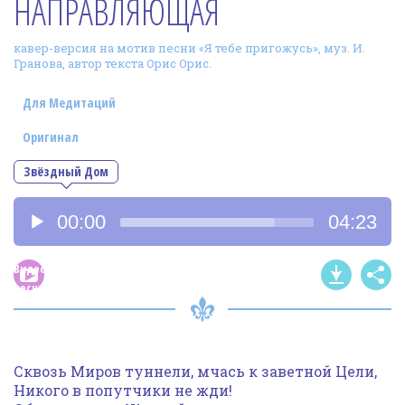
НАПРАВЛЯЮЩАЯ
Фотогалерея
кавер-версия на мотив песни «Я тебе пригожусь», муз. И.
In English
Гранова, автор текста Орис Орис.
Видео
Для Медитаций
Ииссиидиология
Оригинал
Звёздный Дом
Номера песен
Аудиоплеер
00:00
04:23
Видео
песни
Сквозь Миров туннели, мчась к заветной Цели,
Никого в попутчики не жди!