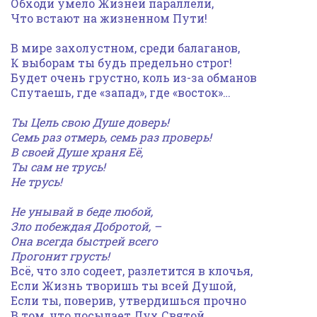
Обходи умело Жизней параллели,
Что встают на жизненном Пути!
В мире захолустном, среди балаганов,
К выборам ты будь предельно строг!
Будет очень грустно, коль из-за обманов
Спутаешь, где «запад», где «восток»…
Ты Цель свою Душе доверь!
Семь раз отмерь, семь раз проверь!
В своей Душе храня Её,
Ты сам не трусь!
Не трусь!
Не унывай в беде любой,
Зло побеждая Добротой, –
Она всегда быстрей всего
Прогонит грусть!
Всё, что зло содеет, разлетится в клочья,
Если Жизнь творишь ты всей Душой,
Если ты, поверив, утвердишься прочно
В том, что посылает Дух Святой.