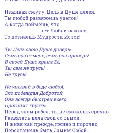
Изживая смуту, Цель в Душе лелея,
Ты любой развяжешь узелок!
А когда поймёшь, что
нет Любви важнее,
То познаешь Мудрости Исток!
Ты Цель свою Душе доверь!
Семь раз отмерь, семь раз проверь!
В своей Душе храня Её,
Ты сам не трусь!
Не трусь!
Не унывай в беде любой,
Зло побеждая Добротой,
Она всегда быстрей всего
Прогонит грусть!
Перед злом робея, ты не сможешь срочно
Развязать дела свои со тьмой,
И живя как прежде, лживо и порочно,
Перестанешь быть Самим Собой…