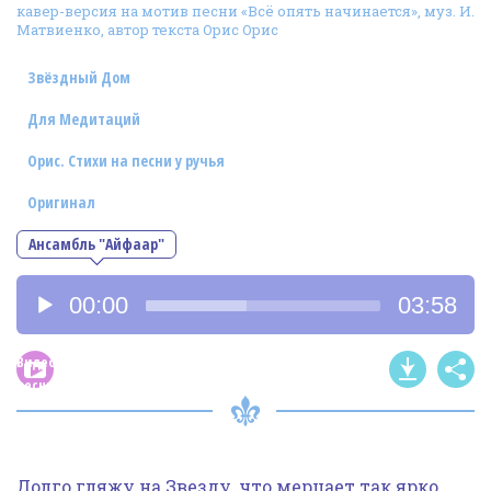
кавер-версия на мотив песни «Всё опять начинается», муз. И.
Фотогалерея
Матвиенко, автор текста Орис Орис
In English
Звёздный Дом
Видео
Для Медитаций
Ииссиидиология
Орис. Стихи на песни у ручья
Оригинал
Номера песен
Ансамбль "Айфаар"
Аудиоплеер
00:00
03:58
Видео
песни
Долго гляжу на Звезду, что мерцает так ярко,