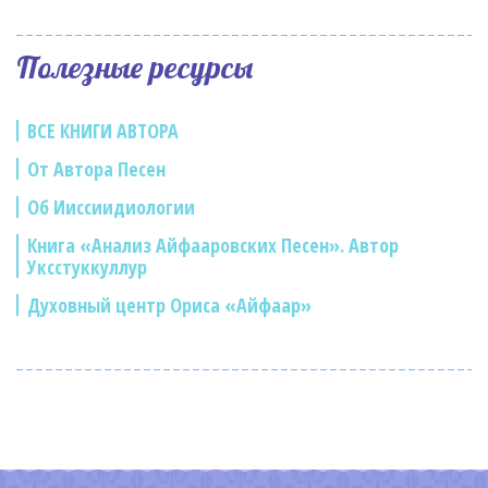
Полезные ресурсы
ВСЕ КНИГИ АВТОРА
От Автора Песен
Об Ииссиидиологии
Книга «Анализ Айфааровских Песен». Автор
Уксстуккуллур
Духовный центр Ориса «Айфаар»