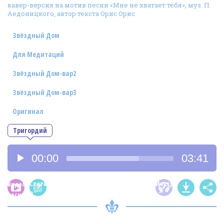
кавер-версия на мотив песни «Мне не хватает тебя», муз. П.
Фотогалерея
Аедоницкого, автор текста Орис Орис
In English
Звёздный Дом
Видео
Для Медитаций
Ииссиидиология
Звёздный Дом-вар2
Звёздный Дом-вар3
Номера песен
Оригинал
Тригордий
Аудиоплеер
00:00
03:41
Статья
Инструментал
Видео
о
песни
песне