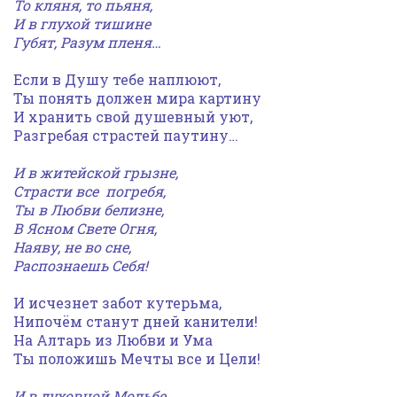
То кляня, то пьяня,
И в глухой тишине
Губят, Разум пленя…
Если в Душу тебе наплюют,
Ты понять должен мира картину
И хранить свой душевный уют,
Разгребая страстей паутину…
И в житейской грызне,
Страсти все погребя,
Ты в Любви белизне,
В Ясном Свете Огня,
Наяву, не во сне,
Распознаешь Себя!
И исчезнет забот кутерьма,
Нипочём станут дней канители!
На Алтарь из Любви и Ума
Ты положишь Мечты все и Цели!
И в духовной Мольбе