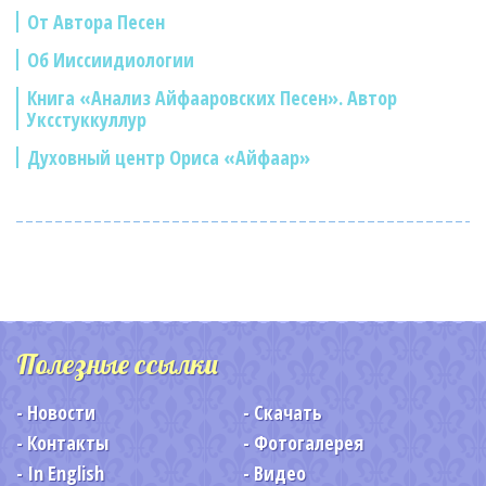
От Автора Песен
Об Ииссиидиологии
Книга «Анализ Айфааровских Песен». Автор
Уксстуккуллур
Духовный центр Ориса «Айфаар»
Полезные ссылки
Новости
Скачать
Контакты
Фотогалерея
In English
Видео