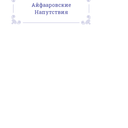
Айфааровские
Напутствия