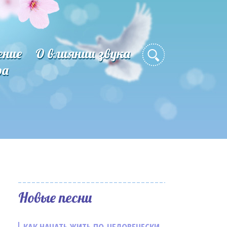
ение
О влиянии звука
ра
Новые песни