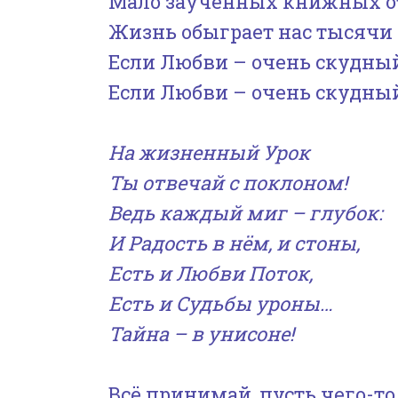
Мало заученных книжных о
Жизнь обыграет нас тысячи 
Если Любви – очень скудный
Если Любви – очень скудный
На жизненный Урок
Ты отвечай с поклоном!
Ведь каждый миг – глубок:
И Радость в нём, и стоны,
Есть и Любви Поток,
Есть и Судьбы уроны…
Тайна – в унисоне!
Всё принимай, пусть чего-то