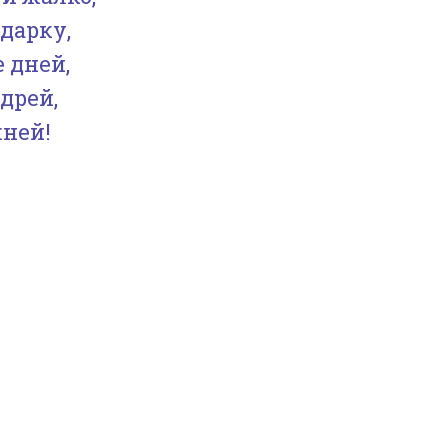
одарку,
е дней,
дрей,
жней!