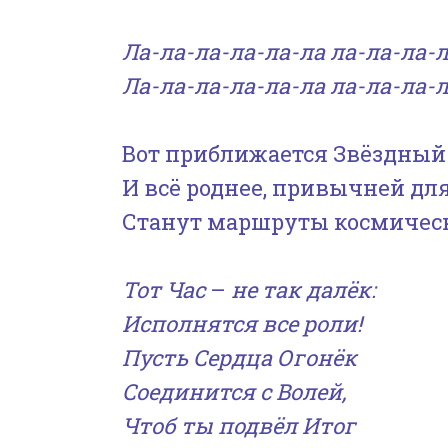
Ла-ла-ла-ла-ла-ла ла-ла-ла-
Ла-ла-ла-ла-ла-ла ла-ла-ла-
Вот приближается Звёздный
И всё роднее, привычней для
Станут маршруты космическ
Тот Час
–
не так далёк:
Исполнятся все роли!
Пусть Сердца Огонёк
Соединится с Волей,
Чтоб ты подвёл Итог