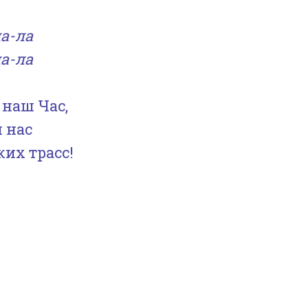
ла-ла
ла-ла
 наш Час,
 нас
их трасс!