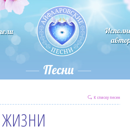
Исполн
тели
авто
Песни
К списку песен
 ЖИЗНИ