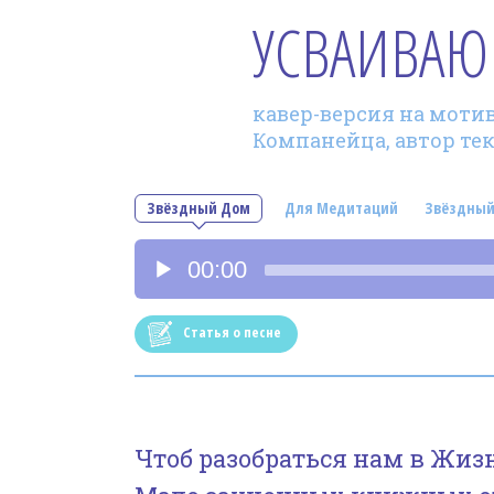
УСВАИВА
кавер-версия на мотив 
Компанейца, автор те
Звёздный Дом
Для Медитаций
Звёздный
Аудиоплеер
00:00
Статья о песне
Чтоб разобраться нам в Жизн