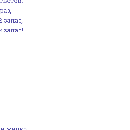
тветов:
или
раз,
уменьшить
 запас,
громкость.
 запас!
 и жалко,