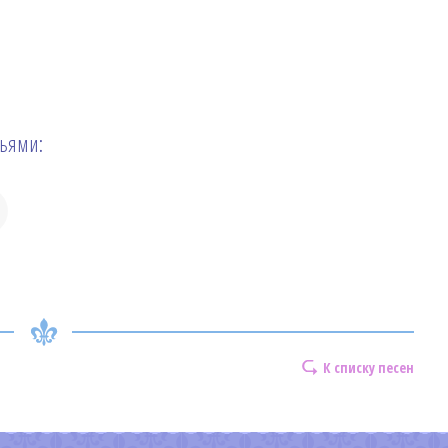
зьями:
К списку песен