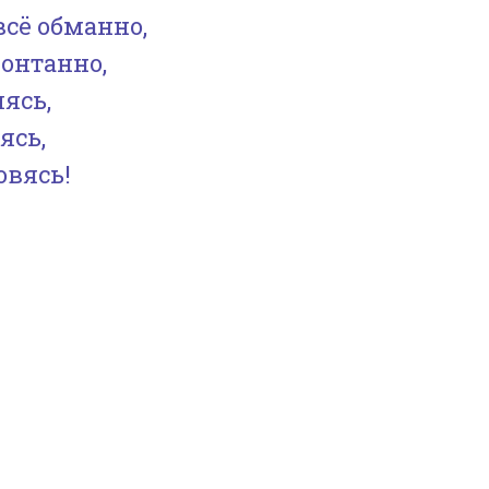
всё обманно,
онтанно,
лясь,
ясь,
овясь!