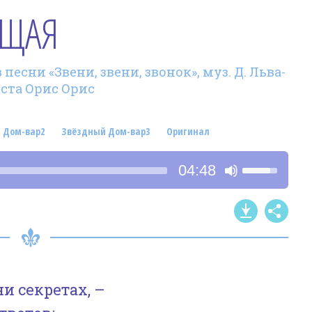
ЮЩАЯ
песни «Звени, звени, звонок», муз. Д. Льва-
кста Орис Орис
 Дом-вар2
Звёздный Дом-вар3
Оригинал
Используйт
04:48
клавиши
со
стрелками
Вверх/
Вниз,
чтобы
и секретах, –
увеличить