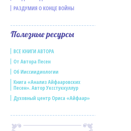
РАЗДУМИЯ О КОНЦЕ ВОЙНЫ
Полезные ресурсы
ВСЕ КНИГИ АВТОРА
От Автора Песен
Об Ииссиидиологии
Книга «Анализ Айфааровских
Песен». Автор Уксстуккуллур
Духовный центр Ориса «Айфаар»