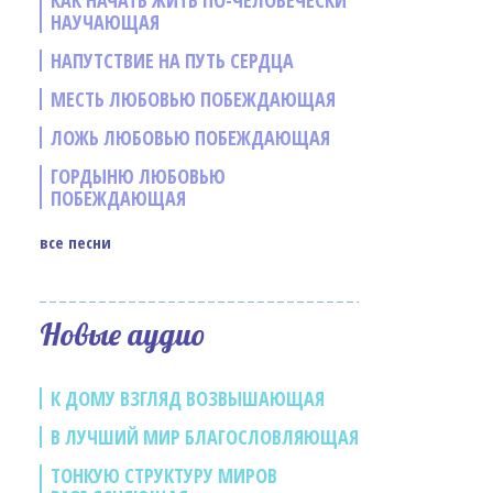
КАК НАЧАТЬ ЖИТЬ ПО-ЧЕЛОВЕЧЕСКИ
НАУЧАЮЩАЯ
НАПУТСТВИЕ НА ПУТЬ СЕРДЦА
МЕСТЬ ЛЮБОВЬЮ ПОБЕЖДАЮЩАЯ
ЛОЖЬ ЛЮБОВЬЮ ПОБЕЖДАЮЩАЯ
ГОРДЫНЮ ЛЮБОВЬЮ
ПОБЕЖДАЮЩАЯ
все песни
е
Новые аудио
К ДОМУ ВЗГЛЯД ВОЗВЫШАЮЩАЯ
В ЛУЧШИЙ МИР БЛАГОСЛОВЛЯЮЩАЯ
ТОНКУЮ СТРУКТУРУ МИРОВ