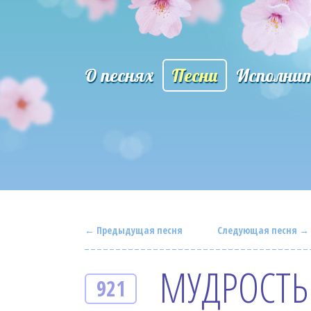
О песнях
Песни
Исполни
← Предыдущая песня
Следующая песня →
МУДРОСТЬ
921