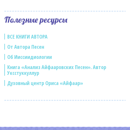
Полезные ресурсы
ВСЕ КНИГИ АВТОРА
От Автора Песен
Об Ииссиидиологии
Книга «Анализ Айфааровских Песен». Автор
Уксстуккуллур
Духовный центр Ориса «Айфаар»