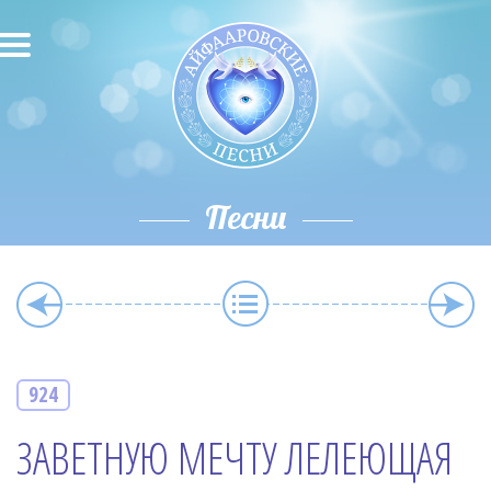
О песнях
Песни
Исполнители
Песни
Исполнение автора
О влиянии звука
Новости
924
Скачать
ЗАВЕТНУЮ МЕЧТУ ЛЕЛЕЮЩАЯ
Контакты