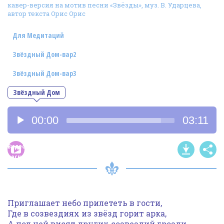
кавер-версия на мотив песни «Звёзды», муз. В. Ударцева,
Фотогалерея
автор текста Орис Орис
In English
Для Медитаций
Видео
Звёздный Дом-вар2
Ииссиидиология
Звёздный Дом-вар3
Звёздный Дом
Номера песен
Аудиоплеер
00:00
03:11
Видео
песни
Приглашает небо прилететь в гости,
Где в созвездиях из звёзд горит арка,
А под ней висят других созвездий грозди,