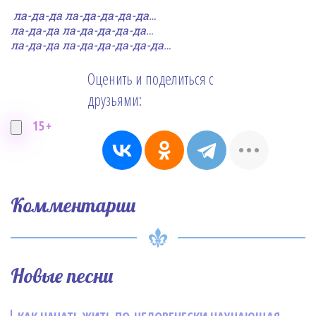
ла-да-да ла-да-да-да-да…
ла-да-да ла-да-да-да-да…
ла-да-да ла-да-да-да-да-да…
Оценить и поделиться с
друзьями:
15+
Комментарии
Новые песни