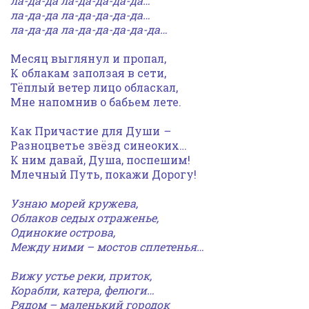
ла-да-да ла-да-да-да-да…
ла-да-да ла-да-да-да-да…
ла-да-да ла-да-да-да-да-да…
Месяц выглянул и пропал,
К облакам заползая в сети,
Тёплый ветер лицо обласкал,
Мне напомнив о бабьем лете.
Как Причастие для Души
–
Разноцветье звёзд синеоких…
К ним давай, Душа, поспешим!
Млечный Путь, покажи Дорогу!
Узнаю морей кружева,
Облаков седых отраженье,
Одинокие острова,
Между ними – мостов сплетенья…
Вижу устье реки, приток,
Корабли, катера, фелюги…
Рядом – маленький городок