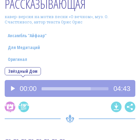
РАССКАЗЫВАЮЩАЯ
Фотогалерея
кавер-версия на мотив песни «О вечном», муз. О.
In English
Счастливого, автор текста Орис Орис
Видео
Ансамбль "Айфаар"
Ииссиидиология
Для Медитаций
Оригинал
Номера песен
Звёздный Дом
Аудиоплеер
00:00
04:43
Статья
Видео
о
песни
песне