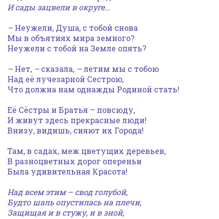
И сады зацвели в округе…
–
Неужели, Душа, с тобой снова
Мы в объятиях мира земного?
Неужели с тобой на Земле опять?
–
Нет,
–
сказала,
–
летим мы с тобою
Над её лучезарной Сестрою,
Что должна нам однажды Родиной стать!
Её Сёстры и Братья – повсюду,
И живут здесь прекрасные люди!
Внизу, видишь, сияют их Города!
Там, в садах, меж цветущих деревьев,
В разноцветных дорог опереньи
Была удивительная Красота!
Над всем этим – свод голубой,
Будто шаль опустилась на плечи,
Защищая и в стужу, и в зной,