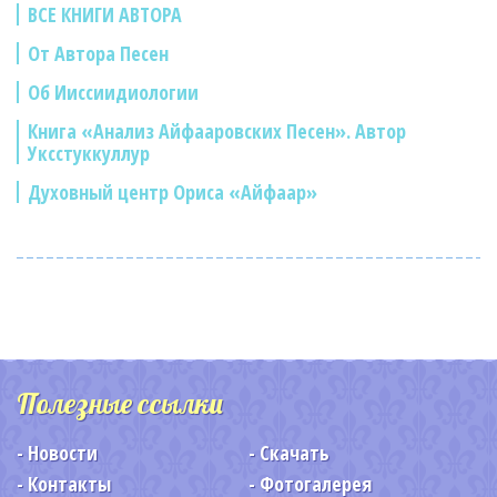
ВСЕ КНИГИ АВТОРА
От Автора Песен
Об Ииссиидиологии
Книга «Анализ Айфааровских Песен». Автор
Уксстуккуллур
Духовный центр Ориса «Айфаар»
Полезные ссылки
Новости
Скачать
Контакты
Фотогалерея