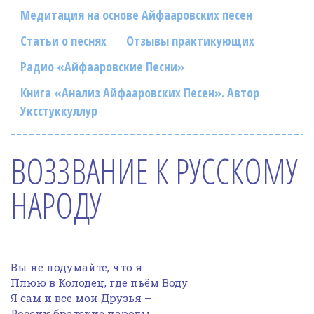
Фотогалерея
Медитация на основе Айфааровских песен
In English
Статьи о песнях
Отзывы практикующих
Радио «Айфааровские Песни»
Видео
Книга «Анализ Айфааровских Песен». Автор
Ииссиидиология
Уксстуккуллур
Номера песен
ВОЗЗВАНИЕ К РУССКОМУ
НАРОДУ
Вы не подумайте, что я
Плюю в Колодец, где пьём Воду
Я сам и все мои Друзья –
России братские народы.