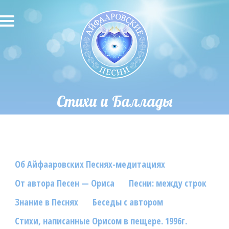
О песнях
Песни
Исполнители
Стихи и Баллады
Исполнение автора
О влиянии звука
Об Айфааровских Песнях-медитациях
Новости
От автора Песен — Ориса
Песни: между строк
Скачать
Знание в Песнях
Беседы с автором
Контакты
Стихи, написанные Орисом в пещере. 1996г.