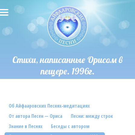
О песнях
Песни
Исполнители
Стихи, написанные Орисом в
пещере. 1996г.
Исполнение автора
О влиянии звука
Новости
Об Айфааровских Песнях-медитациях
Скачать
От автора Песен — Ориса
Песни: между строк
Контакты
Знание в Песнях
Беседы с автором