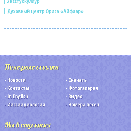
Уксстуккуллур
Духовный центр Ориса «Айфаар»
Полезные ссылки
Новости
Скачать
Контакты
Фотогалерея
In English
Видео
Ииссиидиология
Номера песен
Мы в соцсетях