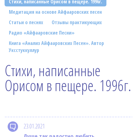
Стихи, написанные Орисом в пещере. 1996г.
Фотогалерея
Медитация на основе Айфааровских песен
In English
Статьи о песнях
Отзывы практикующих
Видео
Радио «Айфааровские Песни»
Книга «Анализ Айфааровских Песен». Автор
Ииссиидиология
Уксстуккуллур
Номера песен
Стихи, написанные
Орисом в пещере. 1996г.
23.01.2021
Душе так радостно любить