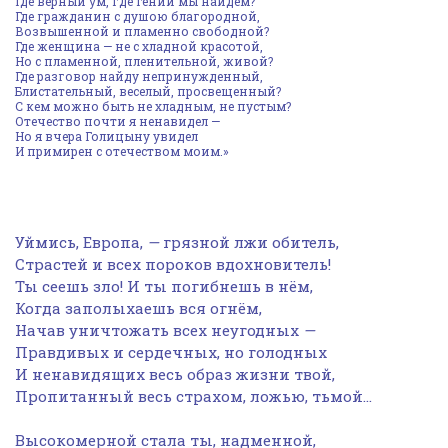
Где верный ум, где гений мы найдем?
Где гражданин с душою благородной,
Возвышенной и пламенно свободной?
Где женщина — не с хладной красотой,
Но с пламенной, пленительной, живой?
Где разговор найду непринужденный,
Блистательный, веселый, просвещенный?
С кем можно быть не хладным, не пустым?
Отечество почти я ненавидел —
Но я вчера Голицыну увидел
И примирен с отечеством моим.»
Уймись, Европа,
—
грязной лжи обитель,
Страстей и всех пороков вдохновитель!
Ты сеешь зло! И ты погибнешь в нём,
Когда заполыхаешь вся огнём,
Начав уничтожать всех неугодных
—
Правдивых и сердечных, но голодных
И ненавидящих весь образ жизни твой,
Пропитанный весь страхом, ложью, тьмой…
Высокомерной стала ты, надменной,