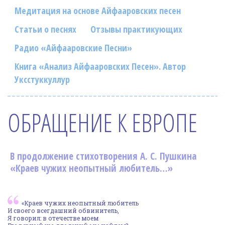
Фотогалерея
Медитация на основе Айфааровских песен
In English
Статьи о песнях
Отзывы практикующих
Радио «Айфааровские Песни»
Видео
Книга «Анализ Айфааровских Песен». Автор
Ииссиидиология
Уксстуккуллур
Номера песен
ОБРАЩЕНИЕ К ЕВРОПЕ
В продолжение стихотворения А. С. Пушкина
«Краев чужих неопытный любитель…»
«Краев чужих неопытный любитель
И своего всегдашний обвинитель,
Я говорил: в отечестве моем