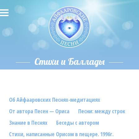
О песнях
Песни
Исполнители
Стихи и Баллады
Исполнение автора
О влиянии звука
Об Айфааровских Песнях-медитациях
Новости
От автора Песен — Ориса
Песни: между строк
Скачать
Знание в Песнях
Беседы с автором
Контакты
Стихи, написанные Орисом в пещере. 1996г.