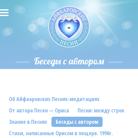
О песнях
Песни
Исполнители
Беседы с автором
Исполнение автора
О влиянии звука
Об Айфааровских Песнях-медитациях
Новости
От автора Песен — Ориса
Песни: между строк
Скачать
Знание в Песнях
Беседы с автором
Контакты
Стихи, написанные Орисом в пещере. 1996г.