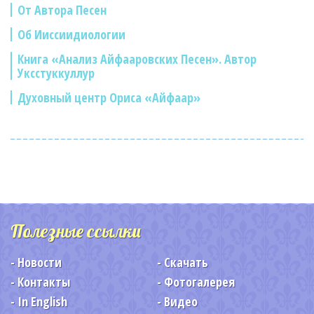
От Автора Песен
Об Ииссиидиологии
Книга «Анализ Айфааровских Песен». Автор
Уксстуккуллур
Духовный центр Ориса «Айфаар»
Полезные ссылки
Новости
Скачать
Контакты
Фотогалерея
In English
Видео