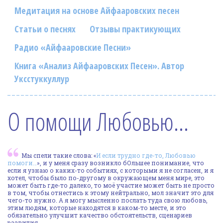
Фотогалерея
Медитация на основе Айфааровских песен
In English
Статьи о песнях
Отзывы практикующих
Радио «Айфааровские Песни»
Видео
Книга «Анализ Айфааровских Песен». Автор
Ииссиидиология
Уксстуккуллур
Номера песен
О помощи Любовью…
Мы спели такие слова: «
И если трудно где-то, Любовью
помоги…
», и у меня сразу возникло бОльшее понимание, что
если я узнаю о каких-то событиях, с которыми я не согласен, и я
хотел, чтобы было по-другому в окружающем меня мире, это
может быть где-то далеко, то моё участие может быть не просто
в том, чтобы отнестись к этому нейтрально, мол значит это для
чего-то нужно. А я могу мысленно послать туда свою любовь,
этим людям, которые находятся в каком-то месте, и это
обязательно улучшит качество обстоятельств, сценариев
развития.