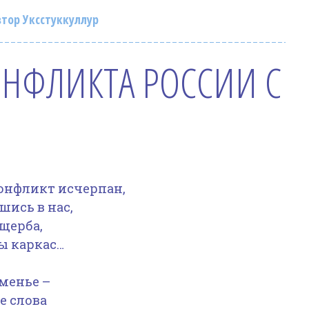
тор Уксстуккуллур
ОНФЛИКТА РОССИИ С
конфликт исчерпан,
шись в нас,
щерба,
ы каркас…
тменье –
е слова