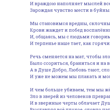
И враждою наполняет мыслей все
Зарождая чувство мести в буйны
Мы становимся вредны, склочны
Крови жаждет и побед воспалённ
И, общаясь, мы с людьми говорим
И терпенье наше тает, как горячи
Речь сменяется на мат, чтобы зло
Было ссориться, браниться и на 
А в Душе Добро, Любовь тают, сло
И уже не можем мы плакать и мо
И чем больше убиваем, тем мы жё
Зло в зверей из человеков превра
И в звериные черты облачает Ду
Выставляя всё плохое, словно на