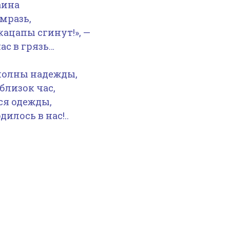
аина
мразь,
кацапы сгинут!», —
ас в грязь…
полны надежды,
близок час,
ся одежды,
илось в нас!..