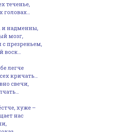
х теченье,
х головах…
 и надменны,
ый мозг,
 с презреньем,
й воск…
бе легче
всех кричать…
вно свечи,
лчать…
стче, хуже –
щает нас
ши,
показ…