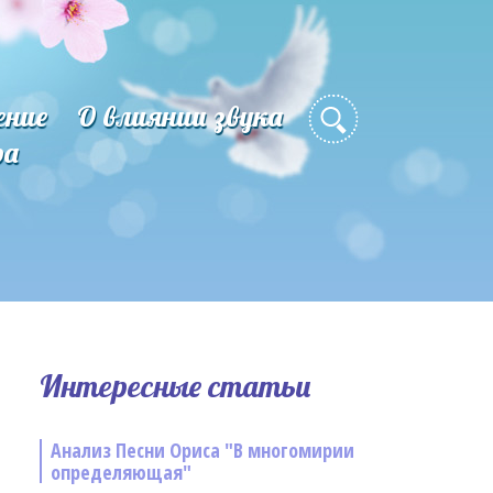
ение
О влиянии звука
ра
Интересные статьи
Анализ Песни Ориса "В многомирии
определяющая"