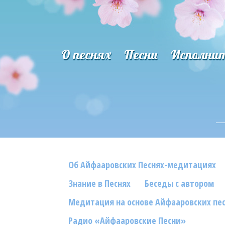
О песнях
Песни
Исполни
Об Айфааровских Песнях-медитациях
Знание в Песнях
Беседы с автором
Медитация на основе Айфааровских пе
Радио «Айфааровские Песни»