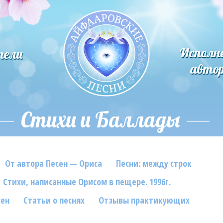
Исполн
тели
авто
Стихи и Баллады
От автора Песен — Ориса
Песни: между строк
Стихи, написанные Орисом в пещере. 1996г.
сен
Статьи о песнях
Отзывы практикующих