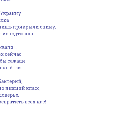
 Украину
йска
 лишь прикрыли спину,
ть исподтишка…
вали!..
ех сейчас
 бы сажали
ьный газ…
бактерий,
но низший класс,
доверье,
евратить всех нас!