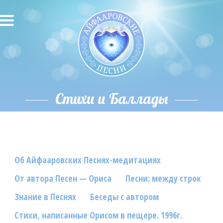
О песнях
Песни
Исполнители
Стихи и Баллады
Исполнение автора
О влиянии звука
Об Айфааровских Песнях-медитациях
Новости
От автора Песен — Ориса
Песни: между строк
Скачать
Знание в Песнях
Беседы с автором
Контакты
Стихи, написанные Орисом в пещере. 1996г.