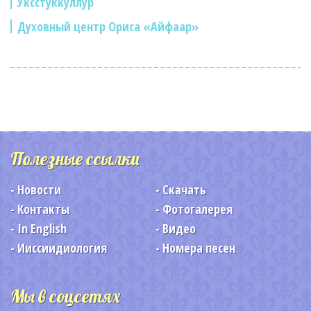
Уксстуккуллур
Духовный центр Ориса «Айфаар»
Полезные ссылки
Новости
Скачать
Контакты
Фотогалерея
In English
Видео
Ииссиидиология
Номера песен
Мы в соцсетях