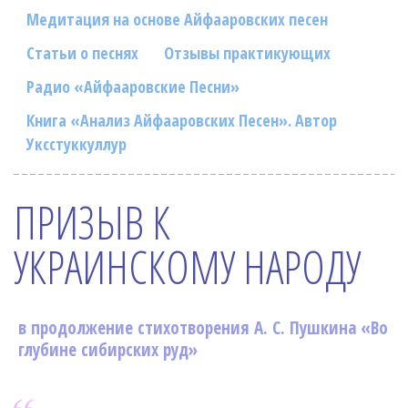
Фотогалерея
Медитация на основе Айфааровских песен
In English
Статьи о песнях
Отзывы практикующих
Радио «Айфааровские Песни»
Видео
Книга «Анализ Айфааровских Песен». Автор
Ииссиидиология
Уксстуккуллур
Номера песен
ПРИЗЫВ К
УКРАИНСКОМУ НАРОДУ
в продолжение стихотворения А. С. Пушкина «Во
глубине сибирских руд»