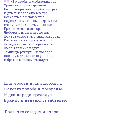
«Во глубине сибирских руд
Храните гордое терпенье,
Не пропадет ваш скорбный труд
И дум высокое стремленье.
Несчастью верная сестра,
Надежда в мрачном подземелье
Разбудит бодрость и веселье,
Придет желанная пора:
Любовь и дружество до вас
Дойдут сквозь мрачные затворы,
Как в ваши каторжные норы
Доходит мой свободный глас.
Оковы тяжкие падут,
Темницы рухнут — и свобода
Вас примет радостно у входа,
И братья меч вам отдадут».
Дни ярости и лжи пройдут,
Исчезнут злоба и презренье,
И два народа предадут
Вражду и ненависть забвенью!
Боль, что сегодня и вчера