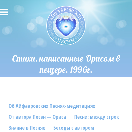
О песнях
Песни
Исполнители
Стихи, написанные Орисом в
пещере. 1996г.
Исполнение автора
О влиянии звука
Новости
Об Айфааровских Песнях-медитациях
Скачать
От автора Песен — Ориса
Песни: между строк
Контакты
Знание в Песнях
Беседы с автором