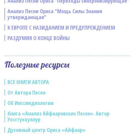
Анализ Песни Ориса "Переходы синхронизирующая"
Анализ Песни Ориса "Мощь Силы Знания
утверждающая"
К ЕВРОПЕ С НАЗИДАНИЕМ И ПРЕДУПРЕЖДЕНИЕМ
РАЗДУМИЯ О КОНЦЕ ВОЙНЫ
Полезные ресурсы
ВСЕ КНИГИ АВТОРА
От Автора Песен
Об Ииссиидиологии
Книга «Анализ Айфааровских Песен». Автор
Уксстуккуллур
Духовный центр Ориса «Айфаар»