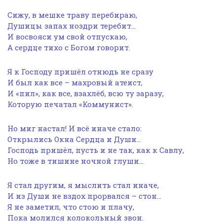
Сижу, в мешке траву перебираю,
Душицы запах ноздри теребит…
И восвояси ум свой отпускаю,
А сердце тихо с Богом говорит.
Я к Господу пришёл отнюдь не сразу
И был как все – махровый атеист,
И «пил», как все, взахлёб, всю ту заразу,
Которую печатал «Коммунист».
Но миг настал! И всё иначе стало:
Открылись Окна Сердца и Души…
Господь пришёл, пусть и не так, как к Савлу,
Но тоже в тишине ночной глуши…
Я стал другим, я мыслить стал иначе,
И из Души не вздох прорвался – стон…
Я не заметил, что стою и плачу,
Пока молился колокольный звон.