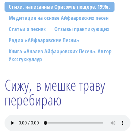
Фотогалерея
Стихи, написанные Орисом в пещере. 1996г.
In English
Медитация на основе Айфааровских песен
Статьи о песнях
Отзывы практикующих
Видео
Радио «Айфааровские Песни»
Ииссиидиология
Книга «Анализ Айфааровских Песен». Автор
Номера песен
Уксстуккуллур
Сижу, в мешке траву
перебираю