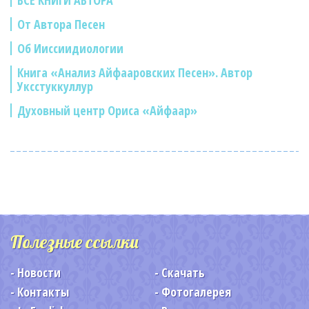
ВСЕ КНИГИ АВТОРА
От Автора Песен
Об Ииссиидиологии
Книга «Анализ Айфааровских Песен». Автор
Уксстуккуллур
Духовный центр Ориса «Айфаар»
Полезные ссылки
Новости
Скачать
Контакты
Фотогалерея