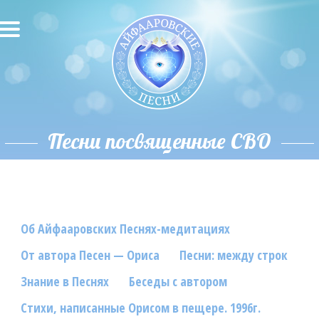
О песнях
Песни
Исполнители
Песни посвященные СВО
Исполнение автора
О влиянии звука
Об Айфааровских Песнях-медитациях
Новости
От автора Песен — Ориса
Песни: между строк
Скачать
Знание в Песнях
Беседы с автором
Контакты
Стихи, написанные Орисом в пещере. 1996г.