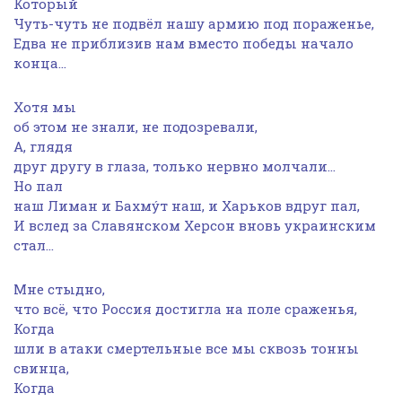
Который
Чуть-чуть не подвёл нашу армию под пораженье,
Едва не приблизив нам вместо победы начало
конца…
Хотя мы
об этом не знали, не подозревали,
А, глядя
друг другу в глаза, только нервно молчали…
Но пал
наш Лиман и Бахмýт наш, и Харьков вдруг пал,
И вслед за Славянском Херсон вновь украинским
стал…
Мне стыдно,
что всё, что Россия достигла на поле сраженья,
Когда
шли в атаки смертельные все мы сквозь тонны
свинца,
Когда