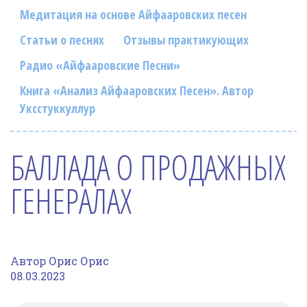
Фотогалерея
Медитация на основе Айфааровских песен
In English
Статьи о песнях
Отзывы практикующих
Радио «Айфааровские Песни»
Видео
Книга «Анализ Айфааровских Песен». Автор
Ииссиидиология
Уксстуккуллур
Номера песен
БАЛЛАДА О ПРОДАЖНЫХ
ГЕНЕРАЛАХ
Автор Орис Орис
08.03.2023