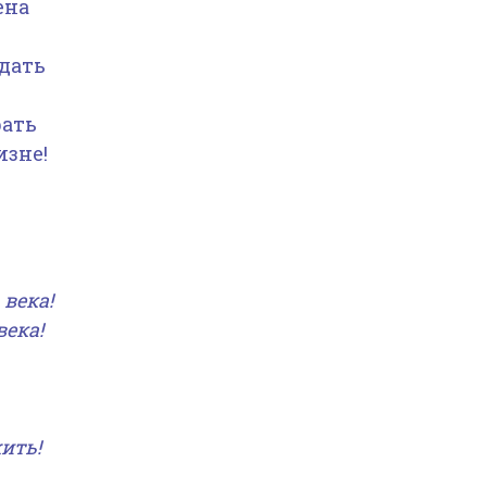
ена
дать
рать
изне!
 века!
века!
ить!