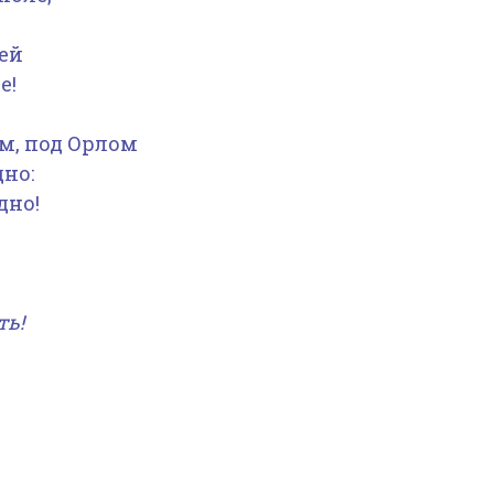
ей
е!
м, под Орлом
но:
дно!
ть!