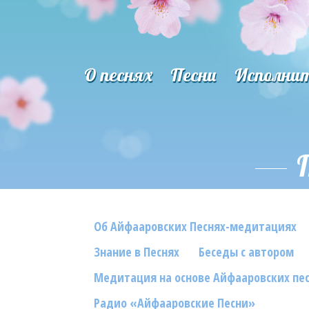
О песнях
Песни
Исполни
Об Айфааровских Песнях-медитациях
Знание в Песнях
Беседы с автором
Медитация на основе Айфааровских пе
Радио «Айфааровские Песни»