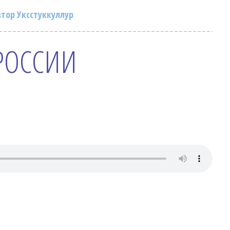
тор Уксстуккуллур
РОССИИ