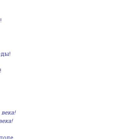
!
еды!
!
 века!
века!
поле,