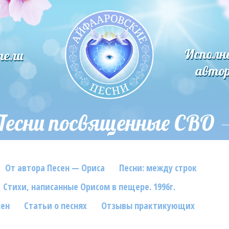
Исполн
тели
авто
Песни посвященные СВО
От автора Песен — Ориса
Песни: между строк
Стихи, написанные Орисом в пещере. 1996г.
сен
Статьи о песнях
Отзывы практикующих