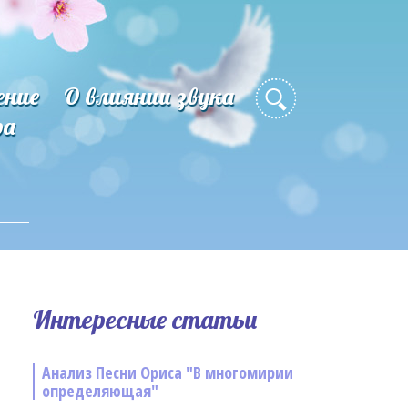
ение
О влиянии звука
ра
Интересные статьи
Анализ Песни Ориса "В многомирии
определяющая"