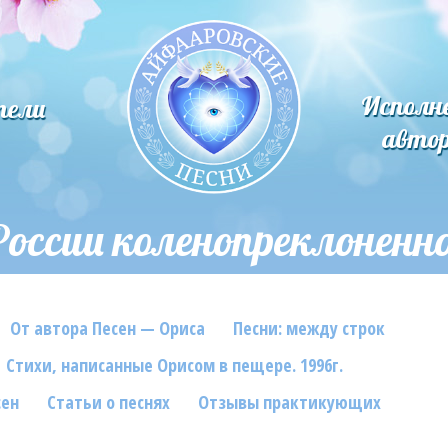
Исполн
тели
авто
России коленопреклоненн
От автора Песен — Ориса
Песни: между строк
Стихи, написанные Орисом в пещере. 1996г.
сен
Статьи о песнях
Отзывы практикующих