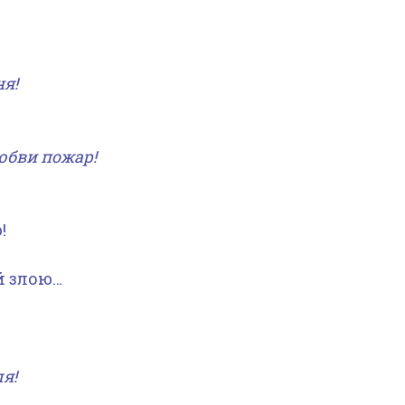
ня!
Любви пожар!
!
й злою…
я!