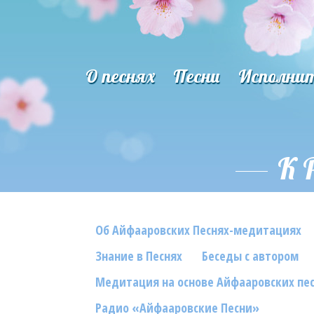
О песнях
Песни
Исполни
К 
Об Айфааровских Песнях-медитациях
Знание в Песнях
Беседы с автором
Медитация на основе Айфааровских пе
Радио «Айфааровские Песни»