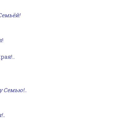
Семьёй!
я!
ая!..
 Семью!..
..