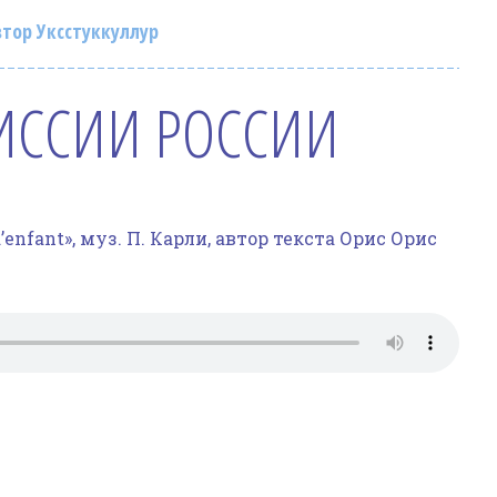
тор Уксстуккуллур
ИССИИ РОССИИ
enfant», муз. П. Карли, автор текста Орис Орис