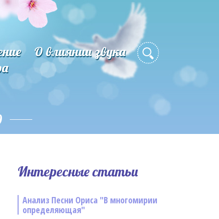
ение
О влиянии звука
ра
о
Интересные статьи
Анализ Песни Ориса "В многомирии
определяющая"