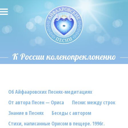
О песнях
Песни
Исполнители
К России коленопреклоненно
Исполнение автора
О влиянии звука
Об Айфааровских Песнях-медитациях
Новости
От автора Песен — Ориса
Песни: между строк
Скачать
Знание в Песнях
Беседы с автором
Контакты
Стихи, написанные Орисом в пещере. 1996г.