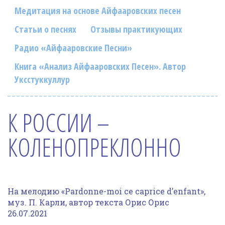
Фотогалерея
Медитация на основе Айфааровских песен
In English
Статьи о песнях
Отзывы практикующих
Радио «Айфааровские Песни»
Видео
Книга «Анализ Айфааровских Песен». Автор
Ииссиидиология
Уксстуккуллур
Номера песен
К РОССИИ –
КОЛЕНОПРЕКЛОННО
На мелодию «Pardonne-moi ce caprice d’enfant»,
муз. П. Карли, автор текста Орис Орис
26.07.2021