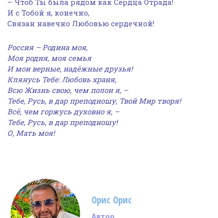
– Чтоб Ты была рядом как Сердца Отрада!
И с Тобой я, конечно,
Связан навечно Любовью сердечной!
Россия – Родина моя,
Моя родня, моя семья
И мои верные, надёжные друзья!
Клянусь Тебе: Любовь храня,
Всю Жизнь свою, чем полон я, –
Тебе, Русь, в дар преподношу, Твой Мир творя!
Всё, чем горжусь духовно я, –
Тебе, Русь, в дар преподношу!
О, Мать моя!​
Орис Орис
Автор