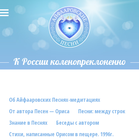
О песнях
Песни
Исполнители
К России коленопреклоненно
Исполнение автора
О влиянии звука
Об Айфааровских Песнях-медитациях
Новости
От автора Песен — Ориса
Песни: между строк
Скачать
Знание в Песнях
Беседы с автором
Контакты
Стихи, написанные Орисом в пещере. 1996г.