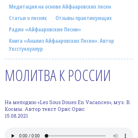
Фотогалерея
Медитация на основе Айфааровских песен
In English
Статьи о песнях
Отзывы практикующих
Радио «Айфааровские Песни»
Видео
Книга «Анализ Айфааровских Песен». Автор
Ииссиидиология
Уксстуккуллур
Номера песен
МОЛИТВА К РОССИИ
На мелодию «Les Sous Doues En Vacances», муз. В.
Космы. Автор текст Орис Орис
15.08.2021