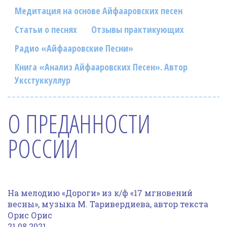
Фотогалерея
Медитация на основе Айфааровских песен
In English
Статьи о песнях
Отзывы практикующих
Радио «Айфааровские Песни»
Видео
Книга «Анализ Айфааровских Песен». Автор
Ииссиидиология
Уксстуккуллур
Номера песен
О ПРЕДАННОСТИ
РОССИИ
На мелодию «Дороги» из к/ф «17 мгновений
весны», музыка М. Taривердиева, автор текста
Орис Орис
21.08.2021