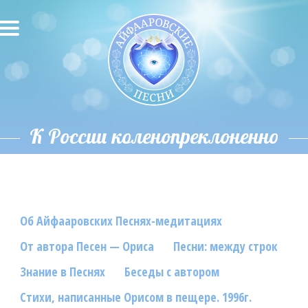
О песнях
Песни
Исполнители
К России коленопреклоненно
Исполнение автора
О влиянии звука
Об Айфааровских Песнях-медитациях
Новости
От автора Песен — Ориса
Песни: между строк
Скачать
Знание в Песнях
Беседы с автором
Контакты
Стихи, написанные Орисом в пещере. 1996г.