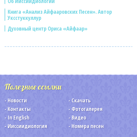
Об Ииссиидиологии
Книга «Анализ Айфааровских Песен». Автор
Уксстуккуллур
Духовный центр Ориса «Айфаар»
Полезные ссылки
Новости
Скачать
Контакты
Фотогалерея
In English
Видео
Ииссиидиология
Номера песен