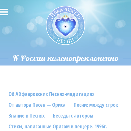
О песнях
Песни
Исполнители
К России коленопреклоненно
Исполнение автора
О влиянии звука
Об Айфааровских Песнях-медитациях
Новости
От автора Песен — Ориса
Песни: между строк
Скачать
Знание в Песнях
Беседы с автором
Контакты
Стихи, написанные Орисом в пещере. 1996г.