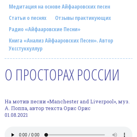
Фотогалерея
Медитация на основе Айфааровских песен
In English
Статьи о песнях
Отзывы практикующих
Радио «Айфааровские Песни»
Видео
Книга «Анализ Айфааровских Песен». Автор
Ииссиидиология
Уксстуккуллур
Номера песен
О ПРОСТОРАХ РОССИИ
На мотив песни «Manchester and Liverpool», муз.
А. Поппа, автор текста Орис Орис
01.08.2021