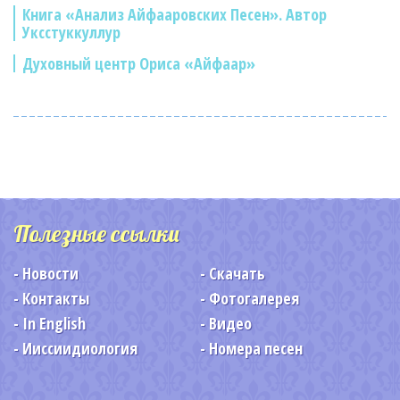
Книга «Анализ Айфааровских Песен». Автор
Уксстуккуллур
Духовный центр Ориса «Айфаар»
Полезные ссылки
Новости
Скачать
Контакты
Фотогалерея
In English
Видео
Ииссиидиология
Номера песен