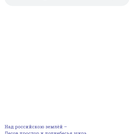
Над российскою землёй –
Лесов простор и поднебесья ширь,