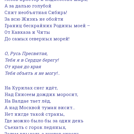
А за далью голубой
Спит необъятная Сибирь!
За всю Жизнь не обойти
Границ бескрайних Родины моей –
От Кавказа и Читы
До самых северных морей!
О, Русь Пресвятая,
Тебя я в Сердце берегу!
От края до края
Тебя объять я не могу!..
На Курилах снег идёт,
Над Енисеем дождик моросит,
На Валдае тает лёд,
А над Москвой туман висит…
Нет нигде такой страны,
Где можно было бы за один день
Съехать с горок ледяных,
Затем вдыхать с кустов сирень…