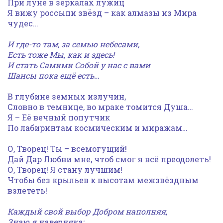
При луне в зеркалах лужиц
Я вижу россыпи звёзд – как алмазы из Мира
чудес…
И где-то там, за семью небесами,
Есть тоже Мы, как и здесь!
И стать Самими Собой у нас с вами
Шансы пока ещё есть…
В глубине земных излучин,
Словно в темнице, во мраке томится Душа…
Я – Её вечный попутчик
По лабиринтам космическим и миражам…
О, Творец! Ты – всемогущий!
Дай Дар Любви мне, чтоб смог я всё преодолеть!
О, Творец! Я стану лучшим!
Чтобы без крыльев к высотам межзвёздным
взлететь!
Каждый свой выбор Добром наполняя,
Знаю я наверняка: