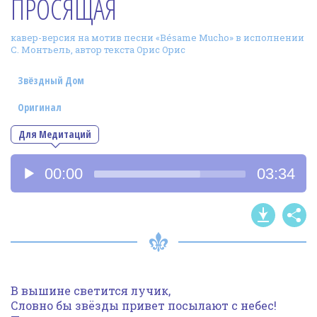
ПРОСЯЩАЯ
Фотогалерея
кавер-версия на мотив песни «Bésame Mucho» в исполнении
In English
С. Монтьель, автор текста Орис Орис
Видео
Звёздный Дом
Ииссиидиология
Оригинал
Для Медитаций
Номера песен
Аудиоплеер
00:00
03:34
В вышине светится лучик,
Словно бы звёзды привет посылают с небес!