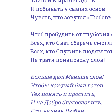
Тайной Мира овладеть
И побывать у самых основ
Чувств, что зовутся «Любовь
Чтоб пробудить от глубоких
Всех, кто Свет сберечь смогл
Всех, кто Служить людям гот
Не тратя понапрасну слов!
Больше дел! Меньше слов!
Чтобы каждый был готов
Тех понять и простить,
И на Добро благословить,
Кто, не зная Любви,