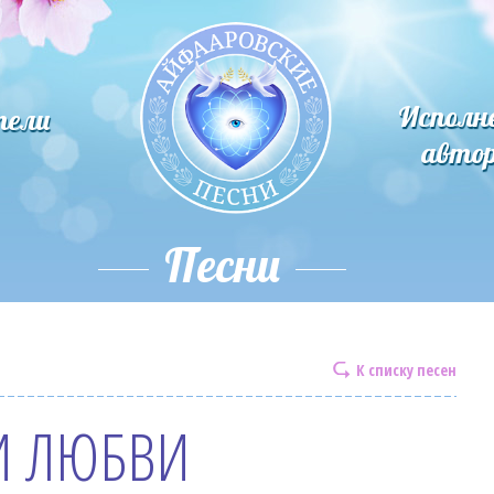
Исполн
тели
авто
Песни
К списку песен
И ЛЮБВИ