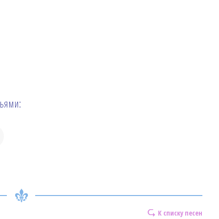
зьями:
К списку песен