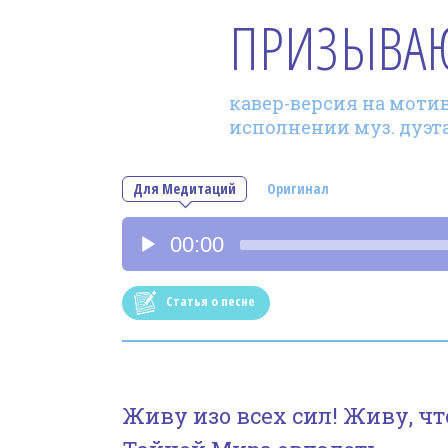
ПРИЗЫВА
кавер-версия на мотив 
исполнении муз. дуэта 
Для Медитаций
Оригинал
Аудиоплеер
00:00
Статья о песне
Живу изо всех сил! Живу, чт