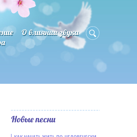
ение
О влиянии звука
ра
Новые песни