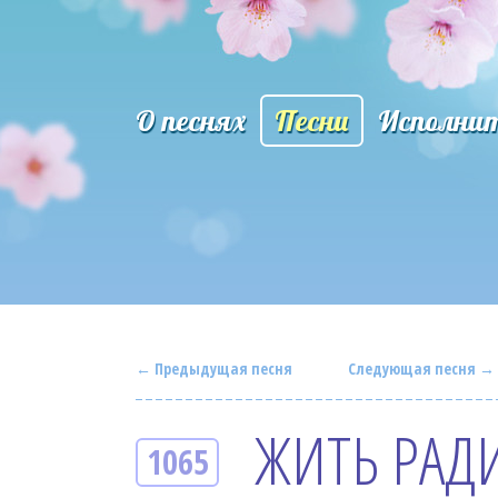
О песнях
Песни
Исполни
← Предыдущая песня
Следующая песня →
ЖИТЬ РАД
1065