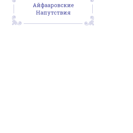
Айфааровские
Напутствия