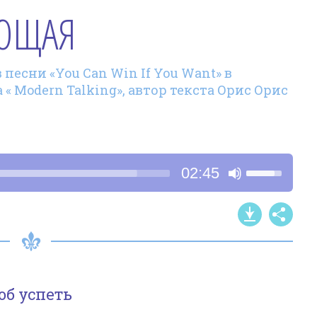
ЮЩАЯ
песни «You Can Win If You Want» в
« Modern Talking», автор текста Орис Орис
Используйт
02:45
клавиши
со
стрелками
Вверх/
Вниз,
чтобы
об успеть
увеличить