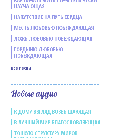
КАК НАЧАТЬ ЖИТЬ ПО-ЧЕЛОВЕЧЕСКИ
НАУЧАЮЩАЯ
НАПУТСТВИЕ НА ПУТЬ СЕРДЦА
МЕСТЬ ЛЮБОВЬЮ ПОБЕЖДАЮЩАЯ
ЛОЖЬ ЛЮБОВЬЮ ПОБЕЖДАЮЩАЯ
ГОРДЫНЮ ЛЮБОВЬЮ
ПОБЕЖДАЮЩАЯ
все песни
е
Новые аудио
К ДОМУ ВЗГЛЯД ВОЗВЫШАЮЩАЯ
В ЛУЧШИЙ МИР БЛАГОСЛОВЛЯЮЩАЯ
ТОНКУЮ СТРУКТУРУ МИРОВ