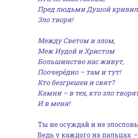
Пред людьми Душой кривил
Зло творя!
Между Светом и злом,
Меж Иудой и Христом
Большинство нас живут,
Поочерёдно – там и ту
т!
Кто безгрешен и свя
т?
Камн
и
–
в
тех, кто зло творя
И в меня!
Ты не осуждай и не злословь
Ведь у каждого на пальцах
–