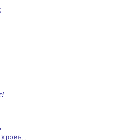
,
т!
,
кровь…