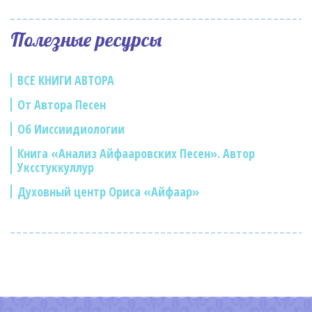
Полезные ресурсы
ВСЕ КНИГИ АВТОРА
От Автора Песен
Об Ииссиидиологии
Книга «Анализ Айфааровских Песен». Автор
Уксстуккуллур
Духовный центр Ориса «Айфаар»