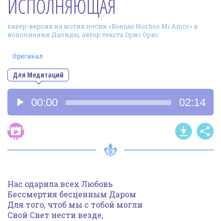
ИСПОЛНЯЮЩАЯ
Фотогалерея
кавер-версия на мотив песни «Buenas Noches Mi Amor» в
In English
исполнении Далиды, автор текста Орис Орис
Видео
Оригинал
Ииссиидиология
Для Медитаций
Аудиоплеер
Номера песен
00:00
02:14
Видео
песни
Нас одарила всех Любовь
Бессмертия бесценным Даром
Для того, чтоб мы с тобой могли
Свой Свет нести везде,