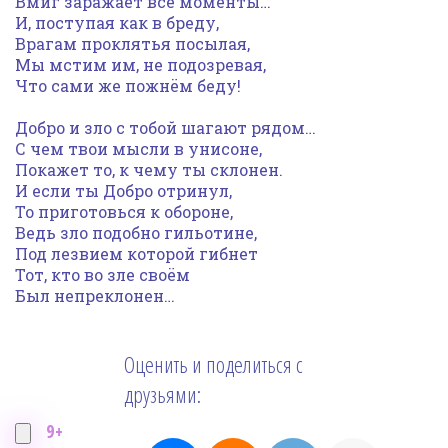
Вмиг заражает все моменты…
И, поступая как в бреду,
Врагам проклятья посылая,
Мы мстим им, не подозревая,
Что сами же пожнём беду!
Добро и зло с тобой шагают рядом…
С чем твои мысли в унисоне,
Покажет то, к чему ты склонен.
И если ты Добро отринул,
То приготовься к обороне,
Ведь зло подобно гильотине,
Под лезвием которой гибнет
Тот, кто во зле своём
Был непреклонен…
Оценить и поделиться с
друзьями:
9+