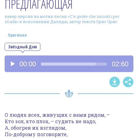
ПРЕДЛАГАЮЩАЯ
Фотогалерея
кавер-версия на мотив песни «C'e gente che incontri per
In English
strada» в исполнении Далиды, автор текста Орис Орис
Видео
Оригинал
Ииссиидиология
Звёздный Дом
Аудиоплеер
Номера песен
00:00
02:60
О людях всех, живущих с вами рядом, –
Кто зол, кто плох, – судить не надо,
А, обогрев их взглядом,
По-доброму поговорите,