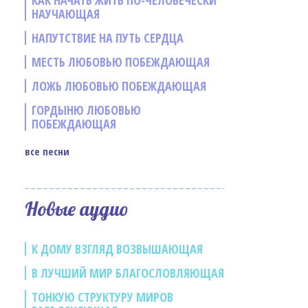
КАК НАЧАТЬ ЖИТЬ ПО-ЧЕЛОВЕЧЕСКИ
НАУЧАЮЩАЯ
НАПУТСТВИЕ НА ПУТЬ СЕРДЦА
МЕСТЬ ЛЮБОВЬЮ ПОБЕЖДАЮЩАЯ
ЛОЖЬ ЛЮБОВЬЮ ПОБЕЖДАЮЩАЯ
ГОРДЫНЮ ЛЮБОВЬЮ
ПОБЕЖДАЮЩАЯ
все песни
е
Новые аудио
К ДОМУ ВЗГЛЯД ВОЗВЫШАЮЩАЯ
В ЛУЧШИЙ МИР БЛАГОСЛОВЛЯЮЩАЯ
ТОНКУЮ СТРУКТУРУ МИРОВ