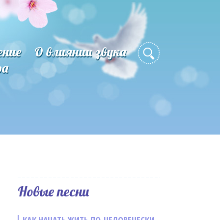
ение
О влиянии звука
ра
Новые песни