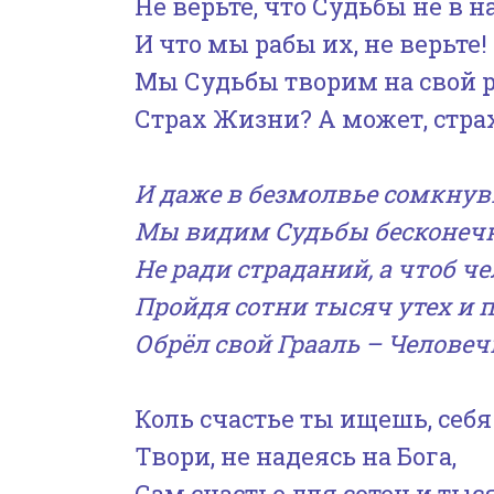
Не верьте, что Судьбы не в 
И что мы рабы их, не верьте!
Мы Судьбы творим на свой р
Страх Жизни? А может, стра
И даже в безмолвье сомкнув
Мы видим Судьбы бесконечн
Не ради страданий, а чтоб че
Пройдя сотни тысяч утех и п
Обрёл свой Грааль – Человеч
Коль счастье ты ищешь, себя
Твори, не надеясь на Бога,
Сам счастье для сотен и тыс