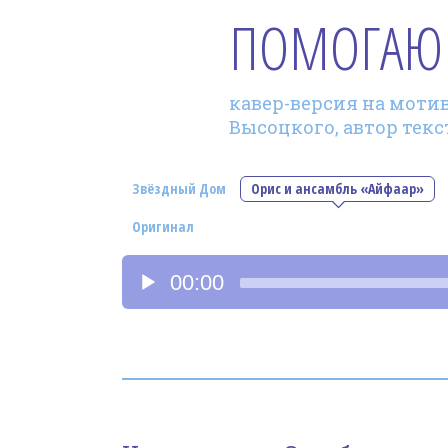
ПОМОГАЮ
кавер-версия на мотив 
Высоцкого, автор текс
Звёздный Дом
Орис и ансамбль «Айфаар»
Оригинал
Аудиоплеер
00:00