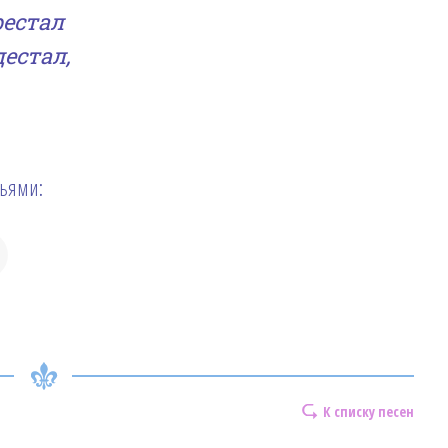
рестал
естал,
зьями:
К списку песен