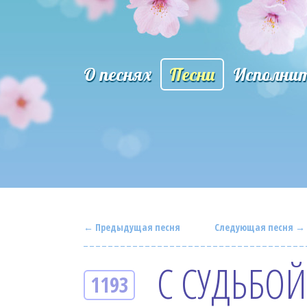
О песнях
Песни
Исполни
← Предыдущая песня
Следующая песня →
С СУДЬБОЙ
1193