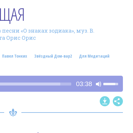
ЩАЯ
песни «О знаках зодиака», муз. В.
та Орис Орис
Павел Тонких
Звёздный Дом-вар2
Для Медитаций
Используйт
03:38
клавиши
со
стрелками
Вверх/
Вниз,
чтобы