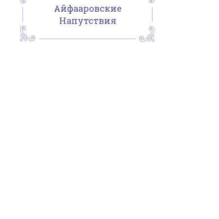
Айфааровские
Напутствия