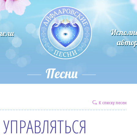
Исполн
тели
авто
Песни
К списку песен
 УПРАВЛЯТЬСЯ