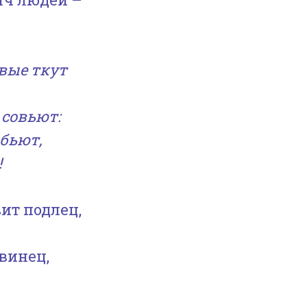
авые ткут
 совьют:
обьют,
!
ит подлец,
винец,