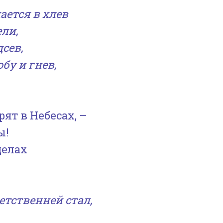
ается в хлев
ели,
дсев,
бу и гнев,
рят в Небесах, –
ы!
делах
!
етственней стал,