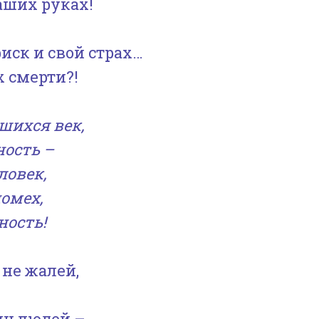
наших руках!
увеличить
или
иск и свой страх…
уменьшить
х смерти?!
громкость.
шихся век,
ость –
ловек,
омех,
ность!
 не жалей,
яч людей –