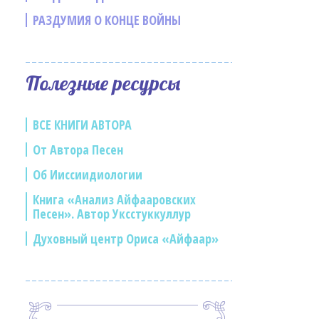
РАЗДУМИЯ О КОНЦЕ ВОЙНЫ
Полезные ресурсы
ВСЕ КНИГИ АВТОРА
От Автора Песен
Об Ииссиидиологии
Книга «Анализ Айфааровских
Песен». Автор Уксстуккуллур
Духовный центр Ориса «Айфаар»