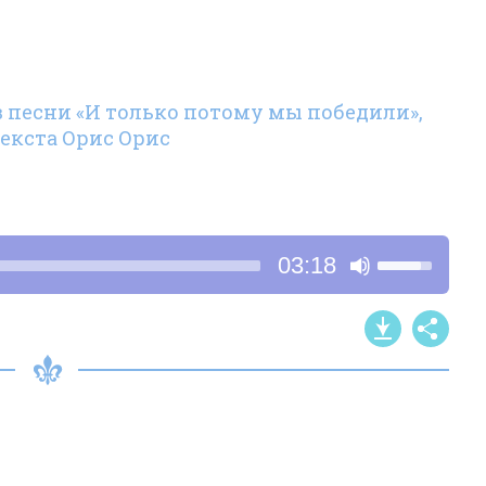
в песни «И только потому мы победили»,
 текста Орис Орис
Используйт
03:18
клавиши
со
стрелками
Вверх/
Вниз,
чтобы
увеличить