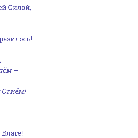
й Силой,
разилось!
,
нём –
 Огнём!
 Благе!