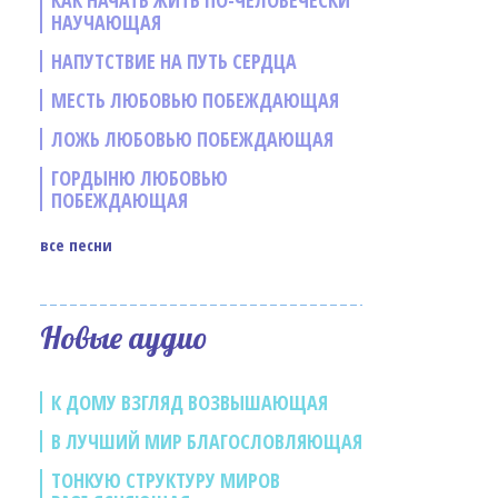
КАК НАЧАТЬ ЖИТЬ ПО-ЧЕЛОВЕЧЕСКИ
НАУЧАЮЩАЯ
НАПУТСТВИЕ НА ПУТЬ СЕРДЦА
МЕСТЬ ЛЮБОВЬЮ ПОБЕЖДАЮЩАЯ
ЛОЖЬ ЛЮБОВЬЮ ПОБЕЖДАЮЩАЯ
ГОРДЫНЮ ЛЮБОВЬЮ
ПОБЕЖДАЮЩАЯ
все песни
е
Новые аудио
К ДОМУ ВЗГЛЯД ВОЗВЫШАЮЩАЯ
В ЛУЧШИЙ МИР БЛАГОСЛОВЛЯЮЩАЯ
ТОНКУЮ СТРУКТУРУ МИРОВ