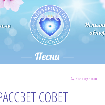
Исполн
тели
авто
Песни
К списку песен
АССВЕТ СОВЕТ