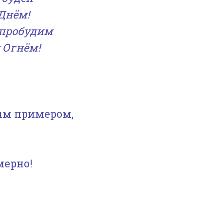
Днём!
 пробудим
 Огнём!
ым примером,
мерно!