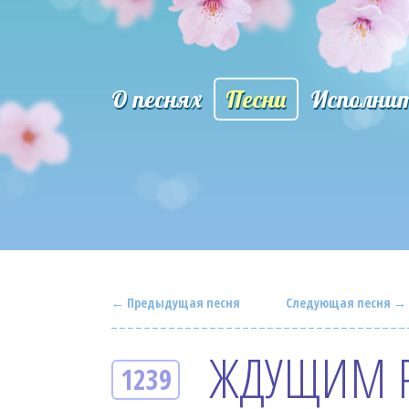
О песнях
Песни
Исполни
← Предыдущая песня
Следующая песня →
ЖДУЩИМ Р
1239