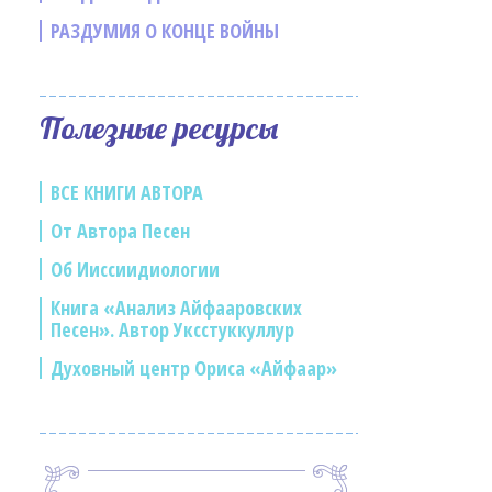
РАЗДУМИЯ О КОНЦЕ ВОЙНЫ
Полезные ресурсы
ВСЕ КНИГИ АВТОРА
От Автора Песен
Об Ииссиидиологии
Книга «Анализ Айфааровских
Песен». Автор Уксстуккуллур
Духовный центр Ориса «Айфаар»