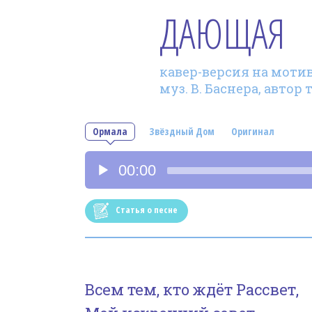
ДАЮЩАЯ
кавер-версия на моти
муз. В. Баснера, автор
Ормала
Звёздный Дом
Оригинал
Аудиоплеер
00:00
Статья о песне
Всем тем, кто ждёт Рассвет,