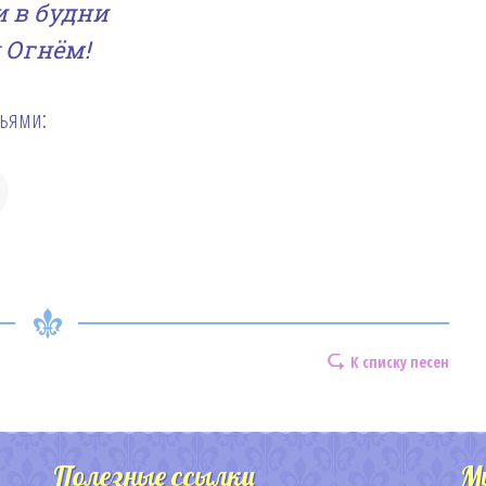
и в будни
 Огнём!
зьями:
К списку песен
Полезные ссылки
М