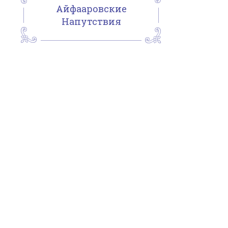
Айфааровские
Напутствия