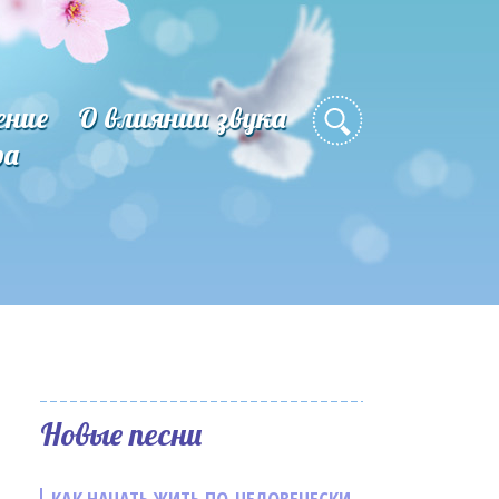
ение
О влиянии звука
ра
Новые песни