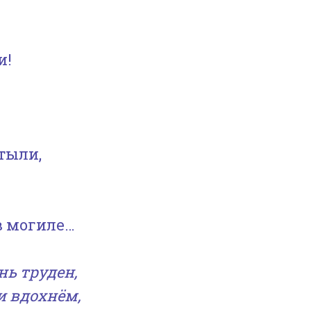
и!
тыли,
в могиле…
нь труден,
и вдохнём,