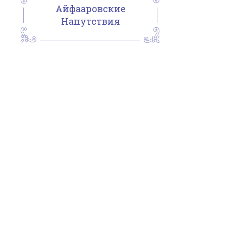
Айфааровские
Напутствия