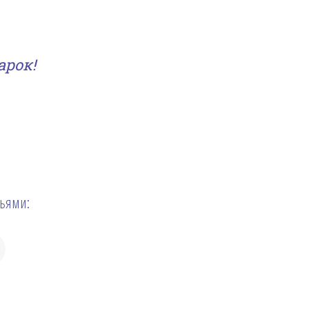
арок!
зьями: