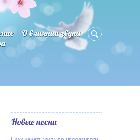
ение
О влиянии звука
ра
Новые песни