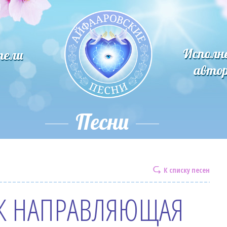
Исполн
тели
авто
Песни
К списку песен
К НАПРАВЛЯЮЩАЯ