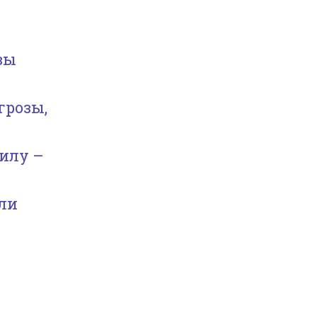
зы
грозы,
илу –
ли