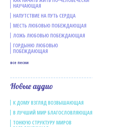
КАК НАЧАТЬ ЖИТЬ ПО-ЧЕЛОВЕЧЕСКИ
НАУЧАЮЩАЯ
НАПУТСТВИЕ НА ПУТЬ СЕРДЦА
МЕСТЬ ЛЮБОВЬЮ ПОБЕЖДАЮЩАЯ
ЛОЖЬ ЛЮБОВЬЮ ПОБЕЖДАЮЩАЯ
е
ГОРДЫНЮ ЛЮБОВЬЮ
ПОБЕЖДАЮЩАЯ
все песни
Новые аудио
К ДОМУ ВЗГЛЯД ВОЗВЫШАЮЩАЯ
В ЛУЧШИЙ МИР БЛАГОСЛОВЛЯЮЩАЯ
ТОНКУЮ СТРУКТУРУ МИРОВ