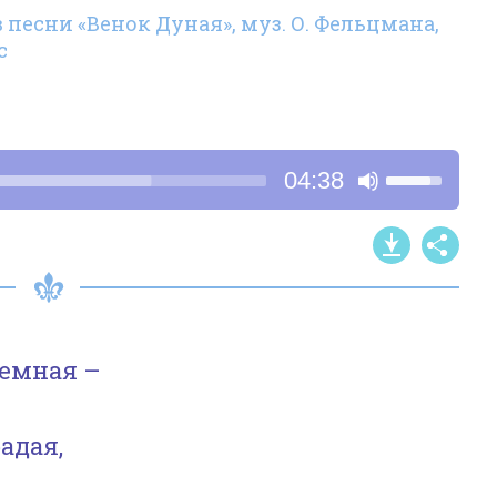
 песни «Венок Дуная», муз. О. Фельцмана,
с
Используйт
04:38
клавиши
со
стрелками
Вверх/
Вниз,
чтобы
земная –
увеличить
или
адая,
уменьшить
громкость.