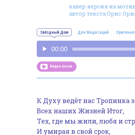
кавер-версия на мотив
автор текста Орис Ори
Звёздный Дом
Для Медитаций
Оригинал
Аудиоплеер
00:00
Видео песни
К Духу ведёт нас Тропинка 
Всех наших Жизней Итог,
Тех, где мы жили, любя и стр
И умирая в свой срок,