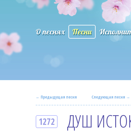
О песнях
Песни
Исполни
← Предыдущая песня
Следующая песня →
ДУШ ИСТО
1272