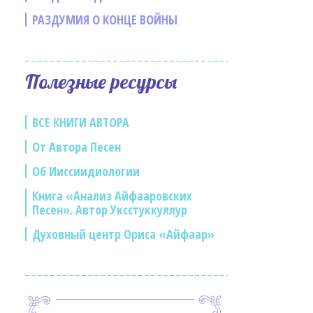
РАЗДУМИЯ О КОНЦЕ ВОЙНЫ
Полезные ресурсы
ВСЕ КНИГИ АВТОРА
От Автора Песен
Об Ииссиидиологии
Книга «Анализ Айфааровских
Песен». Автор Уксстуккуллур
Духовный центр Ориса «Айфаар»