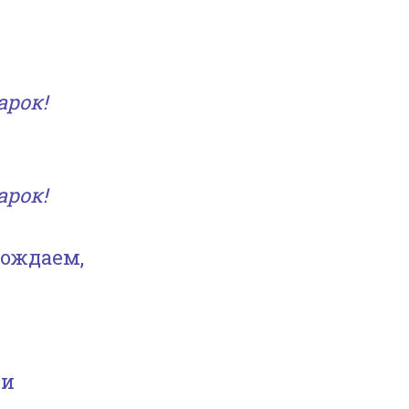
арок!
арок!
рождаем,
хи