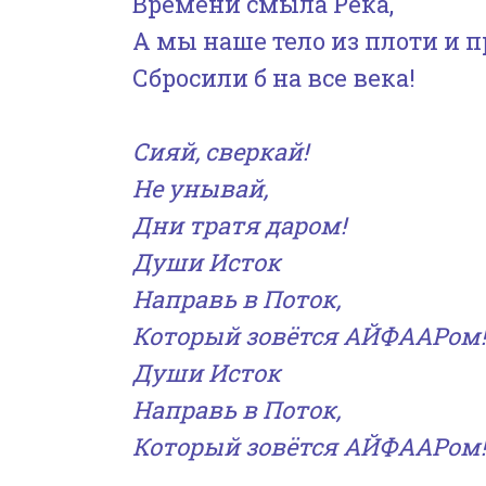
Времени смыла Река,
А мы наше тело из плоти и п
Сбросили б на все века!
Сияй, сверкай!
Не унывай,
Дни тратя даром!
Души Исток
Направь в Поток,
Который зовётся АЙФААРом!
Души Исток
Направь в Поток,
Который зовётся АЙФААРом!