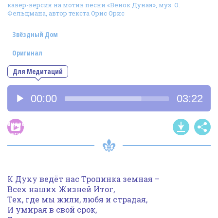
кавер-версия на мотив песни «Венок Дуная», муз. О.
Фотогалерея
Фельцмана, автор текста Орис Орис
In English
Звёздный Дом
Видео
Оригинал
Ииссиидиология
Для Медитаций
Аудиоплеер
Номера песен
00:00
03:22
Видео
песни
К Духу ведёт нас Тропинка земная –
Всех наших Жизней Итог,
Тех, где мы жили, любя и страдая,
И умирая в свой срок,