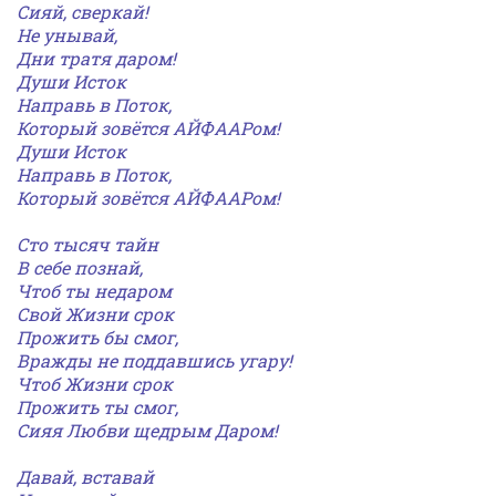
Сияй, сверкай!
Не унывай,
Дни тратя даром!
Души Исток
Направь в Поток,
Который зовётся АЙФААРом!
Души Исток
Направь в Поток,
Который зовётся АЙФААРом!
Сто тысяч тайн
В себе познай,
Чтоб ты недаром
Свой Жизни срок
Прожить бы смог,
Вражды не поддавшись угару!
Чтоб Жизни срок
Прожить ты смог,
Сияя Любви щедрым Даром!
Давай, вставай