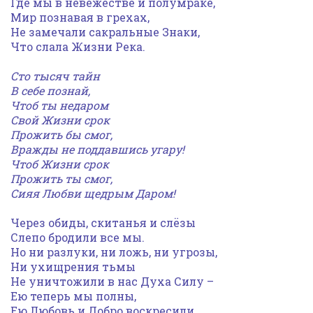
Где мы в невежестве и полумраке,
Мир познавая в грехах,
Не замечали сакральные Знаки,
Что слала Жизни Река.
Сто тысяч тайн
В себе познай,
Чтоб ты недаром
Свой Жизни срок
Прожить бы смог,
Вражды не поддавшись угару!
Чтоб Жизни срок
Прожить ты смог,
Сияя Любви щедрым Даром!
Через обиды, скитанья и слёзы
Слепо бродили все мы.
Но ни разлуки, ни ложь, ни угрозы,
Ни ухищрения тьмы
Не уничтожили в нас Духа Силу –
Ею теперь мы полны,
Ею Любовь и Добро воскресили