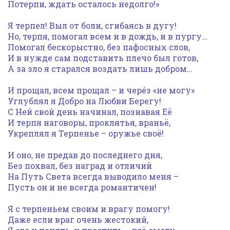
Потерпи, ждать осталось недолго!»
Я терпел! Выл от боли, сгибаясь в дугу!
Но, терпя, помогал всем и в дождь, и в пургу…
Помогал бескорыстно, без пафосных слов,
И в нужде сам подставить плечо был готов,
А за зло я старался воздать лишь добром…
И прощал, всем прощал – и черéз «не могу»
Углублял я Добро на Любви Берегу!
С Ней свой день начинал, познавая Её
И терпя наговоры, проклятья, враньё,
Укреплял я Терпенье – оружье своё!
И оно, не предав до последнего дня,
Без похвал, без наград и отличий
На Путь Света всегда выводило меня –
Пусть он и не всегда романтичен!
Я с терпеньем своим и врагу помогу!
Даже если враг очень жестокий,