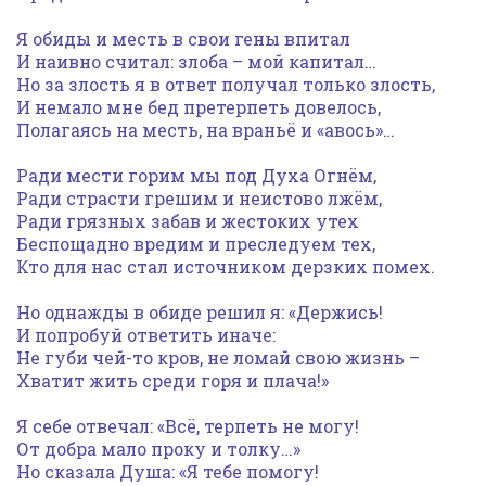
Я обиды и месть в свои гены впитал
И наивно считал: злоба – мой капитал…
Но за злость я в ответ получал только злость,
И немало мне бед претерпеть довелось,
Полагаясь на месть, на враньё и «авось»…
Ради мести горим мы под Духа Огнём,
Ради страсти грешим и неистово лжём,
Ради грязных забав и жестоких утех
Беспощадно вредим и преследуем тех,
Кто для нас стал источником дерзких помех.
Но однажды в обиде решил я: «Держись!
И попробуй ответить иначе:
Не губи чей-то кров, не ломай свою жизнь –
Хватит жить среди горя и плача!»
Я себе отвечал: «Всё, терпеть не могу!
От добра мало проку и толку…»
Но сказала Душа: «Я тебе помогу!