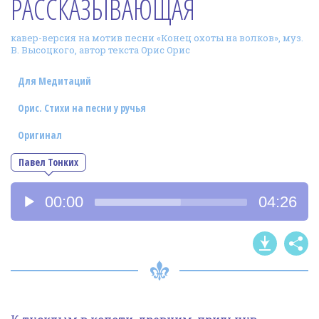
РАССКАЗЫВАЮЩАЯ
Фотогалерея
кавер-версия на мотив песни «Конец охоты на волков», муз.
In English
В. Высоцкого, автор текста Орис Орис
Видео
Для Медитаций
Ииссиидиология
Орис. Стихи на песни у ручья
Оригинал
Номера песен
Павел Тонких
Аудиоплеер
00:00
04:26