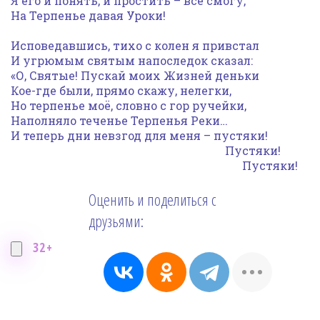
Я его и понять, и простить – всё смогу,
На Терпенье давая Уроки!
Исповедавшись, тихо с колен я привстал
И угрюмым святым напоследок сказал:
«О, Святые! Пускай моих Жизней деньки
Кое-где были, прямо скажу, нелегки,
Но терпенье моё, словно с гор ручейки,
Наполняло теченье Терпенья Реки…
И теперь дни невзгод для меня – пустяки!
Пустяки!
Пустяки!
Оценить и поделиться с
друзьями:
32+