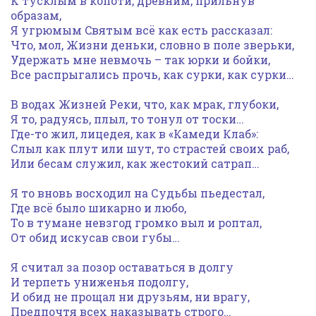
К тусклым в копоти, древним, прильнув
образам,
Я угрюмым Cвятым всё как есть рассказал:
Что, мол, Жизни деньки, словно в поле зверьки,
Удержать мне невмочь – так юрки и бойки,
Все распрыгались прочь, как сурки, как сурки…
В водах Жизней Реки, что, как мрак, глубоки,
Я то, радуясь, плыл, то тонул от тоски…
Где-то жил, лицедея, как в «Камеди Клаб»:
Слыл как плут или шут, то страстей своих раб,
Или бесам служил, как жестокий сатрап…
Я то вновь восходил на Судьбы пьедестал,
Где всё было шикарно и любо,
То в тумане невзгод громко выл и роптал,
От обид искусав свои губы…
Я считал за позор оставаться в долгу
И терпеть униженья подолгу,
И обид не прощал ни друзьям, ни врагу,
Предпочтя всех наказывать строго…