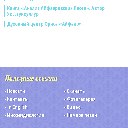
Книга «Анализ Айфааровских Песен». Автор
Уксстуккуллур
Духовный центр Ориса «Айфаар»
Полезные ссылки
Новости
Скачать
Контакты
Фотогалерея
In English
Видео
Ииссиидиология
Номера песен