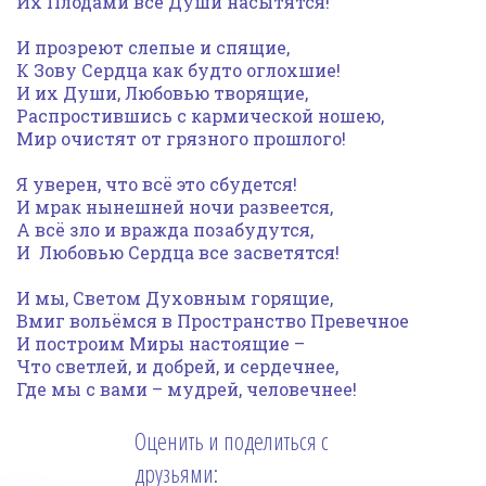
Их Плодами все Души насытятся!
И прозреют слепые и спящие,
К Зову Сердца как будто оглохшие!
И их Души, Любовью творящие,
Распростившись с кармической ношею,
Мир очистят от грязного прошлого!
Я уверен, что всё это сбудется!
И мрак нынешней ночи развеется,
А всё зло и вражда позабудутся,
И Любовью Сердца все засветятся!
И мы, Светом Духовным горящие,
Вмиг вольёмся в Пространство Превечное
И построим Миры настоящие –
Что светлей, и добрей, и сердечнее,
Где мы с вами – мудрей, человечнее!
Оценить и поделиться с
друзьями: