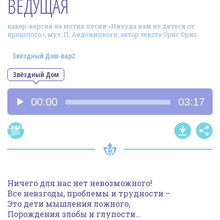
ВЕДУЩАЯ
Фотогалерея
кавер-версия на мотив песни «Никуда нам не деться от
In English
прошлого», муз. П. Аедоницкого, автор текста Орис Орис
Видео
Звёздный Дом-вар2
Ииссиидиология
Звёздный Дом
Аудиоплеер
Номера песен
00:00
03:17
Статья
о
песне
Ничего для нас нет невозможного!
Все невзгоды, проблемы и трудности –
Это дети мышления ложного,
Порождения злобы и глупости…