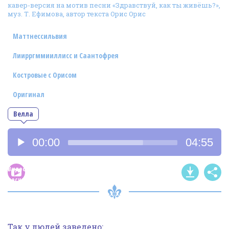
кавер-версия на мотив песни «Здравствуй, как ты живёшь?»,
Фотогалерея
муз. Т. Ефимова, автор текста Орис Орис
In English
Маттнессильвия
Видео
Лиирргммииллисс и Саантофрея
Ииссиидиология
Костровые с Орисом
Оригинал
Номера песен
Велла
Аудиоплеер
00:00
04:55
Видео
песни
Так у людей заведено: