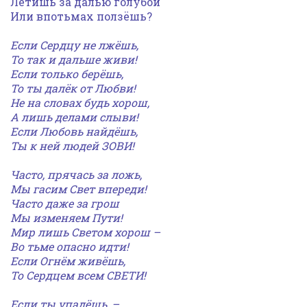
Летишь за далью голубой
Или впотьмах ползёшь?
Если Сердцу не лжёшь,
То так и дальше живи!
Если только берёшь,
То ты далёк от Любви!
Не на словах будь хорош,
А лишь делами слыви!
Если Любовь найдёшь,
Ты к ней людей ЗОВИ!
Часто, прячась за ложь,
Мы гасим Свет впереди!
Часто даже за грош
Мы изменяем Пути!
Мир лишь Светом хорош –
Во тьме опасно идти!
Если Огнём живёшь,
То Сердцем всем СВЕТИ!
Если ты упадёшь, –