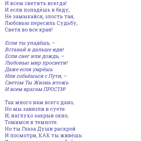
И всем светить всегда!
И если попадёшь в беду,
Не замыкайся, злость тая,
Любовью пересиль Судьбу,
Светя во все края!
Если ты упадёшь, –
Вставай и дальше иди!
Если снег или дождь, –
Любовью мир просвети!
Даже если умрёшь
Или собьёшься с Пути, –
Светом Ты Жизнь итожь
И всем врагам ПРОСТИ!
Так много нам всего дано,
Но мы завязли в суете
И, наглухо закрыв окно,
Томимся в темноте.
Но ты Глаза Души раскрой
И посмотри, КАК ты живёшь: