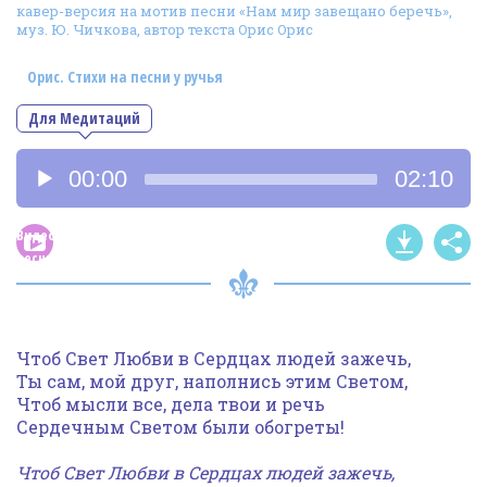
кавер-версия на мотив песни «Нам мир завещано беречь»,
Фотогалерея
муз. Ю. Чичкова, автор текста Орис Орис
In English
Орис. Стихи на песни у ручья
Видео
Для Медитаций
Ииссиидиология
Аудиоплеер
00:00
02:10
Номера песен
Видео
песни
Чтоб Свет Любви в Сердцах людей зажечь,
Ты сам, мой друг, наполнись этим Светом,
Чтоб мысли все, дела твои и речь
Сердечным Светом были обогреты!
Чтоб Свет Любви в Сердцах людей зажечь,