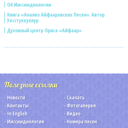
Об Ииссиидиологии
Книга «Анализ Айфааровских Песен». Автор
Уксстуккуллур
Духовный центр Ориса «Айфаар»
Полезные ссылки
Новости
Скачать
Контакты
Фотогалерея
In English
Видео
Ииссиидиология
Номера песен