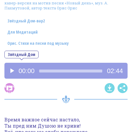
кавер-версия на мотив песни «Новый день», муз. А.
Фотогалерея
Пахмутовой, автор текста Орис Орис
In English
Звёздный Дом-вар2
Видео
Для Медитаций
Ииссиидиология
Орис. Стихи на песни под музыку
Звёздный Дом
Номера песен
Аудиоплеер
00:00
02:44
Видео
песни
Время важное сейчас настало,
Ты пред ним Душою не криви!
Всё, что раньше злобу порождало,