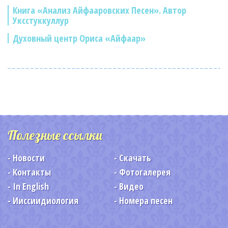
Книга «Анализ Айфааровских Песен». Автор
Уксстуккуллур
Духовный центр Ориса «Айфаар»
Полезные ссылки
Новости
Скачать
Контакты
Фотогалерея
In English
Видео
Ииссиидиология
Номера песен