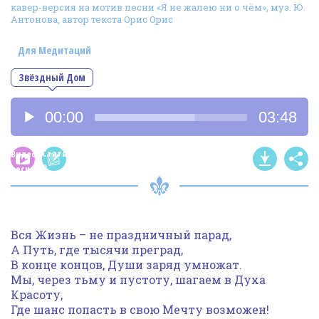
кавер-версия на мотив песни «Я не жалею ни о чём», муз. Ю.
Фотогалерея
Антонова, автор текста Орис Орис
In English
Для Медитаций
Видео
Звёздный Дом
Ииссиидиология
Аудиоплеер
00:00
03:48
Номера песен
Статья
Видео
о
песни
песне
Вся Жизнь – не праздничный парад,
А Путь, где тысячи преград,
В конце концов, Души заряд умножат.
Мы, через тьму и пустоту, шагаем в Духа
Красоту,
Где шанс попасть в свою Мечту возможен!