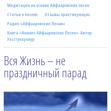
Фотогалерея
Медитация на основе Айфааровских песен
In English
Статьи о песнях
Отзывы практикующих
Радио «Айфааровские Песни»
Видео
Книга «Анализ Айфааровских Песен». Автор
Ииссиидиология
Уксстуккуллур
Номера песен
Вся Жизнь – не
праздничный парад