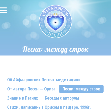
О песнях
Песни
Исполнители
Песни: между строк
Исполнение автора
О влиянии звука
Об Айфааровских Песнях-медитациях
Новости
От автора Песен — Ориса
Песни: между строк
Скачать
Знание в Песнях
Беседы с автором
Контакты
Стихи, написанные Орисом в пещере. 1996г.