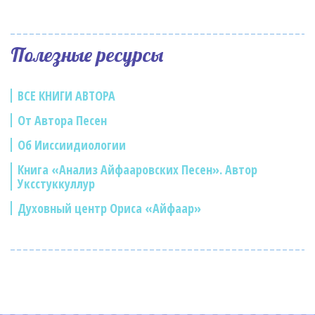
Полезные ресурсы
ВСЕ КНИГИ АВТОРА
От Автора Песен
Об Ииссиидиологии
Книга «Анализ Айфааровских Песен». Автор
Уксстуккуллур
Духовный центр Ориса «Айфаар»