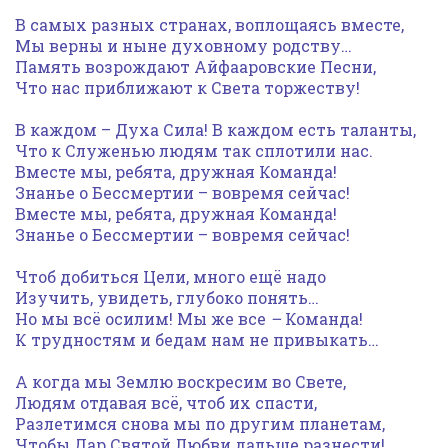
В самых разных странах, воплощаясь вместе,
Мы верны и ныне духовному родству…
Память возрождают Айфааровские Песни,
Что нас приближают к Света торжеству!
В каждом – Духа Сила! В каждом есть таланты,
Что к Служенью людям так сплотили нас.
Вместе мы, ребята, дружная Команда!
Знанье о Бессмертии – вовремя сейчас!
Вместе мы, ребята, дружная Команда!
Знанье о Бессмертии – вовремя сейчас!
Чтоб добиться Цели, много ещё надо
Изучить, увидеть, глубоко понять…
Но мы всё осилим! Мы же все
–
Команда!
К трудностям и бедам нам не привыкать…
А когда мы Землю воскресим во Свете,
Людям отдавая всё, чтоб их спасти,
Разлетимся снова мы по другим планетам,
Чтобы Дар Святой Любви дальше разнести!