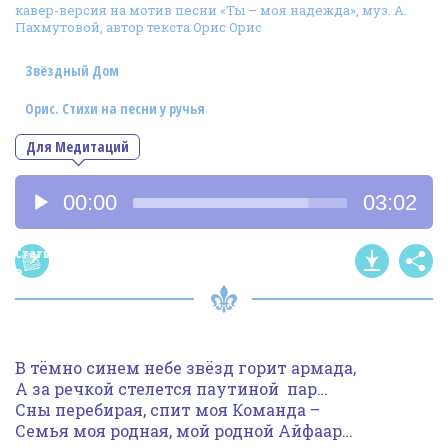
кавер-версия на мотив песни «Ты – моя надежда», муз. А.
Фотогалерея
Пахмутовой, автор текста Орис Орис
In English
Звёздный Дом
Видео
Орис. Стихи на песни у ручья
Ииссиидиология
Для Медитаций
Аудиоплеер
Номера песен
00:00
03:02
Статья
о
песне
В тёмно синем небе звёзд горит армада,
А за речкой стелется паутиной пар…
Сны перебирая, спит моя Команда –
Семья моя родная, мой родной Айфаар…