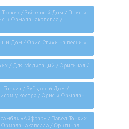
 Тонких / Звёздный Дом / Орис и
с и Ормала - акапелла /
ный Дом / Орис. Стихи на песни у
ких / Для Медитаций / Оригинал /
л Тонких / Звёздный Дом /
сом у костра / Орис и Ормала -
нсамбль «Айфаар» / Павел Тонких
и Ормала - акапелла / Оригинал