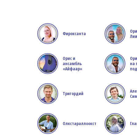
Ори
Фироксанта
Ли
Орис и
Ори
ансамбль
на 
«Айфаар»
под
Але
Тригордий
Си
Олкстараллоокст
Гла