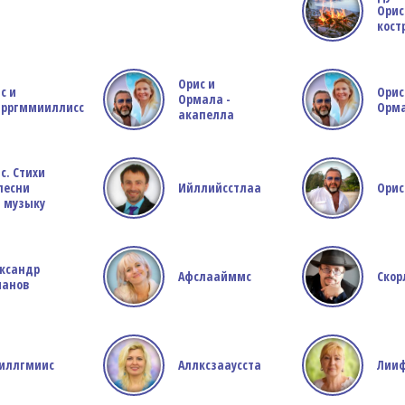
Орис
кост
Орис и
с и
Орис
Ормала -
ирргммииллисс
Орм
акапелла
с. Стихи
песни
Ийллийсстлаа
Орис
 музыку
ксандр
Афслаайммс
Скор
манов
иллгмиис
Аллксзааусста
Лии