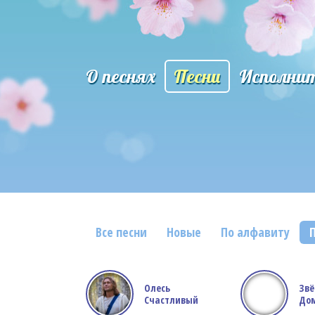
О песнях
Песни
Исполни
Все песни
Новые
По алфавиту
Олесь
Зв
Счастливый
Дом