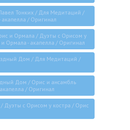
Павел Тонких / Для Медитаций /
- акапелла / Оригинал
рис и Ормала / Дуэты с Орисом у
с и Ормала - акапелла / Оригинал
вёздный Дом / Для Медитаций /
здный Дом / Орис и ансамбль
 акапелла / Оригинал
/ Дуэты с Орисом у костра / Орис