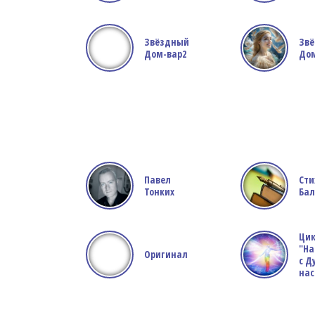
Звёздный
Зв
Дом-вар2
До
Павел
Сти
Тонких
Ба
Цик
"На
Оригинал
с Д
на