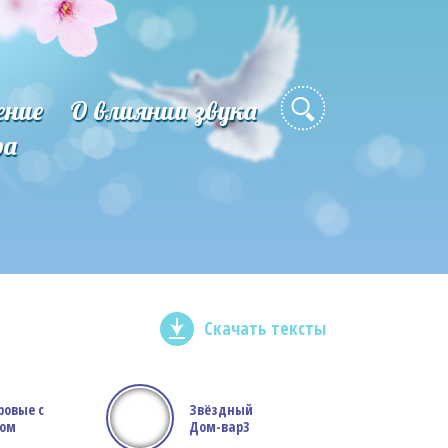
ение
О влиянии звука
ра
Скачать тексты
ровые с
Звёздный
сом
Дом-вар3