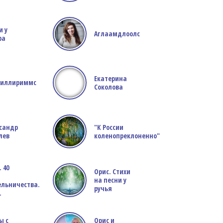
и у
Аглаамдлоолс
ра
Екатерина
миллириммс
Соколова
сандр
"К России
лев
коленопреклоненно"
 40
Орис. Стихи
й
на песни у
льничества.
ручья
.
ы с
Орис и