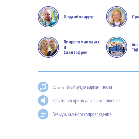
Оордийллиррус
Ор
Лиирргммииллисс
Анс
и
"Ай
Саантофрея
Есть напетый аудио вариант песни
Есть только оригинальное исполнение
Без музыкального сопровождения