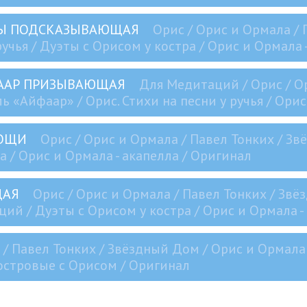
ДЫ ПОДСКАЗЫВАЮЩАЯ
Орис / Орис и Ормала / 
ручья / Дуэты с Орисом у костра / Орис и Ормала 
ФААР ПРИЗЫВАЮЩАЯ
Для Медитаций / Орис / О
ь «Айфаар» / Орис. Стихи на песни у ручья / Ори
МОЩИ
Орис / Орис и Ормала / Павел Тонких / З
а / Орис и Ормала - акапелла / Оригинал
ЩАЯ
Орис / Орис и Ормала / Павел Тонких / Звё
ий / Дуэты с Орисом у костра / Орис и Ормала -
 / Павел Тонких / Звёздный Дом / Орис и Ормала 
Костровые с Орисом / Оригинал