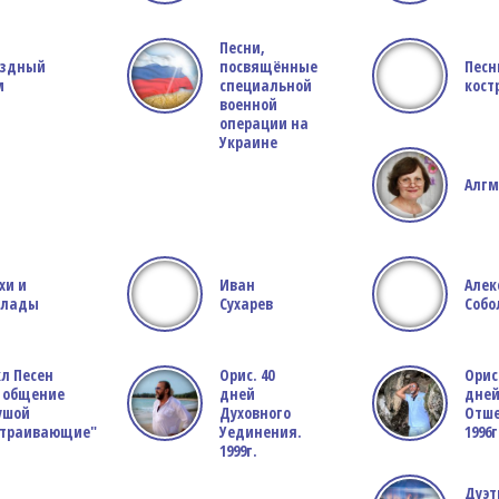
Песни,
ёздный
посвящённые
Песн
м
специальной
кост
военной
операции на
Украине
Алг
хи и
Иван
Алек
ллады
Сухарев
Собо
л Песен
Орис. 40
Орис.
 общение
дней
дне
ушой
Духовного
Отше
страивающие"
Уединения.
1996г
1999г.
Дуэт