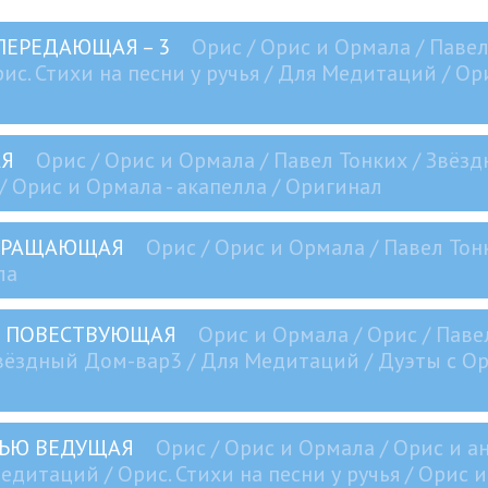
 ПЕРЕДАЮЩАЯ – 3
Орис / Орис и Ормала / Павел
ис. Стихи на песни у ручья / Для Медитаций / Ори
АЯ
Орис / Орис и Ормала / Павел Тонких / Звёзд
/ Орис и Ормала - акапелла / Оригинал
ЕВРАЩАЮЩАЯ
Орис / Орис и Ормала / Павел Тон
ла
В ПОВЕСТВУЮЩАЯ
Орис и Ормала / Орис / Паве
ёздный Дом-вар3 / Для Медитаций / Дуэты с Ори
СТЬЮ ВЕДУЩАЯ
Орис / Орис и Ормала / Орис и а
едитаций / Орис. Стихи на песни у ручья / Орис 