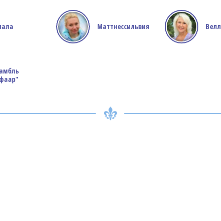
мала
Маттнессильвия
Вел
амбль
фаар"