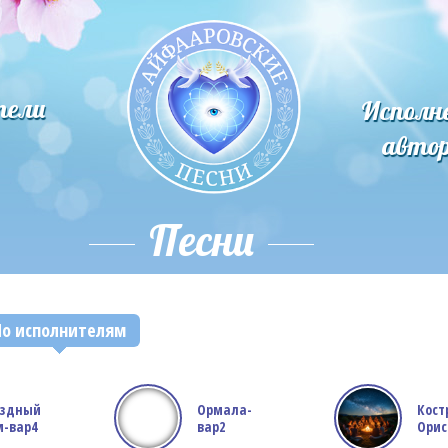
тели
Исполн
авто
Песни
По исполнителям
ёздный
Ормала-
Кост
-вар4
вар2
Ори