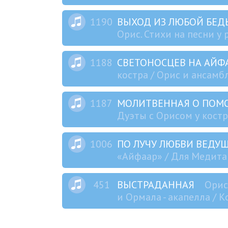
1190
ВЫХОД ИЗ ЛЮБОЙ БЕ
Орис. Стихи на песни у 
1188
СВЕТОНОСЦЕВ НА АЙ
костра / Орис и ансамбл
1187
МОЛИТВЕННАЯ О ПО
Дуэты с Орисом у костр
1006
ПО ЛУЧУ ЛЮБВИ ВЕДУ
«Айфаар» / Для Медитац
451
ВЫСТРАДАННАЯ
Орис
и Ормала - акапелла / 