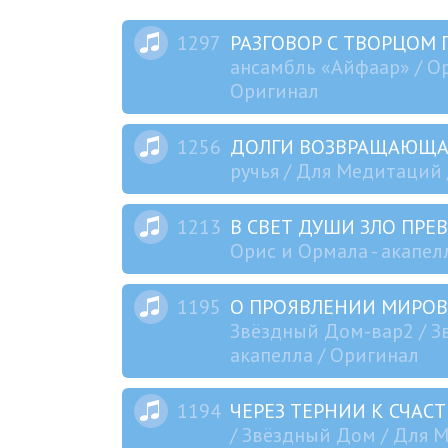
1297
РАЗГОВОР С ТВОРЦОМ
ансамбль «Айфаар» / Ор
Оригинал
1256
ДОЛГИ ВОЗВРАЩАЮЩ
ручья / Для Медитаций 
1213
В СВЕТ ДУШИ ЗЛО ПР
Орис и Ормала - акапел
1195
О ПРОЯВЛЕНИИ МИРО
Звёздный Дом-вар2 / Зв
акапелла / Оригинал
1194
ЧЕРЕЗ ТЕРНИИ К СЧА
/ Звёздный Дом / Для М