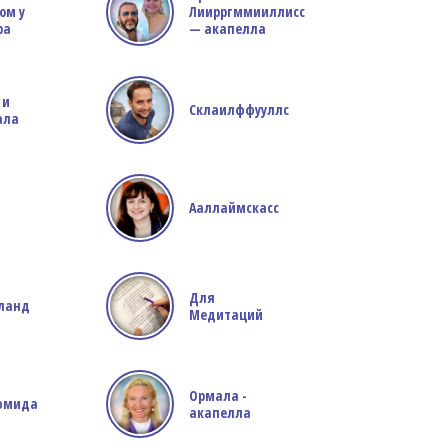
ом у
Лиирргммииллисс
ра
— акапелла
 и
Склаилффууллс
ала
Ааллаймскасс
Для
ланд
Медитаций
Ормала -
фмида
акапелла